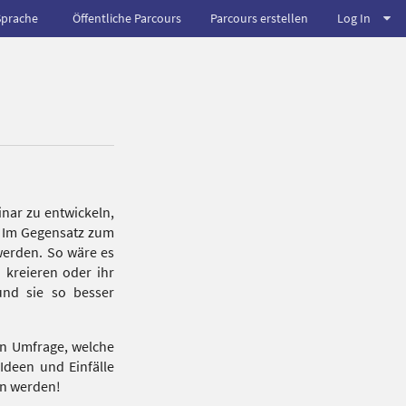
Sprache
Öffentliche Parcours
Parcours erstellen
Log In
nar zu entwickeln,
. Im Gegensatz zum
werden. So wäre es
 kreieren oder ihr
und sie so besser
en Umfrage, welche
Ideen und Einfälle
en werden!