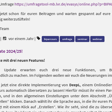
r Umfrage
https://umfragetool-mb.lvr.de/evasys/online.php?p=BI
jetzt schon für euren Beitragen und warten gespannt auf eur
ig weiterzutüfteln!
-Team
|
vor einem Jahr
|
biparcours
umfrage
seminar
webinar
te 2024/25!
e mit drei neuen Features!
 Update erwarten euch drei neue Funktionen, um B
lich zu machen. Im Folgenden wollen wir euch die Neuerungen im D
 jetzt eine direkte Implementierung von
DeepL
, einem Onlinedien
rs automatisch übersetzen zu lassen! Hierfür müsst ihr einen Par
, und in den allgemeinen Einstellungen unter dem Abschnitt „
llen“ klicken. Danach wählt ihr die Sprache aus, in die ihr euren 
gt mit einem Klick auf „Erstellen“. Wie ihr seht, sind die zu über