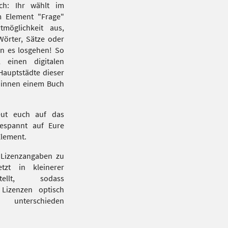
ch: Ihr wählt im
m Element "Frage"
möglichkeit aus,
örter, Sätze oder
n es losgehen! So
 einen digitalen
 Hauptstädte dieser
*innen einem Buch
eut euch auf das
gespannt auf Eure
Element.
 Lizenzangaben zu
zt in kleinerer
stellt, sodass
Lizenzen optisch
r unterschieden