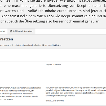
h leer, ihr könnt sie also entweder wie gewohnt selbst überse
s eine maschinengenerierte Übersetzung von DeepL erstellen la
nt warten und – Voilà! Die Inhalte eures Parcours sind jetzt auc
 Aber selbst bei einem tollen Tool wie DeepL kommt es hier und d
schaut euch die Übersetzung also besser noch einmal genau an!