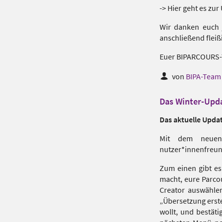
-> Hier geht es zu
Wir danken euch 
anschließend fleiß
Euer BIPARCOURS
von
BIPA-Team
Das Winter-Upda
Das aktuelle Updat
Mit dem neuen
nutzer*innenfreund
Zum einen gibt es
macht, eure Parcou
Creator auswählen
„Übersetzung erste
wollt, und bestäti