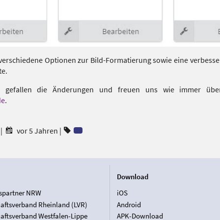
rschiedene Optionen zur Bild-Formatierung sowie eine verbesser
te.
h gefallen die Änderungen und freuen uns wie immer übe
de
.
m
|
vor 5 Jahren
|
Download
spartner NRW
iOS
aftsverband Rheinland (LVR)
Android
aftsverband Westfalen-Lippe
APK-Download