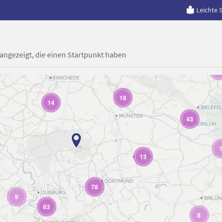
Leichte 
 angezeigt, die einen Startpunkt haben
8
18
14
43
13
78
9
63
8