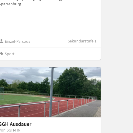
Sparrenburg.
Sekundarstufe 1
Einzel-Parcous
Sport
SGH Ausdauer
von SGH-HN