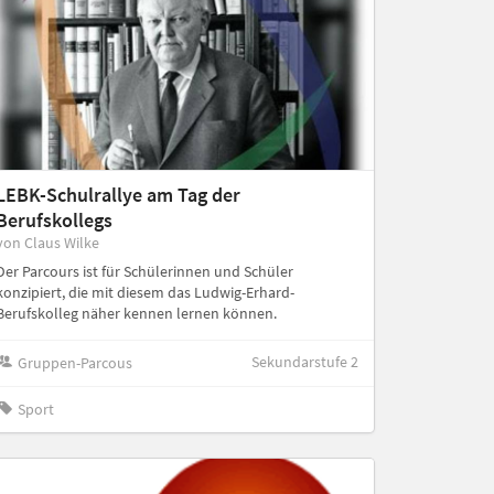
LEBK-Schulrallye am Tag der
Berufskollegs
von Claus Wilke
Der Parcours ist für Schülerinnen und Schüler
konzipiert, die mit diesem das Ludwig-Erhard-
Berufskolleg näher kennen lernen können.
Sekundarstufe 2
Gruppen-Parcous
Sport