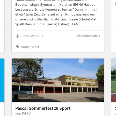
3
Bodelschwingh-Gymnasium Herchen (BGH)! Hast du
Lust unsere Schule kennen zu lernen? Dann nimm dir
etwa 45min Zeit. Gehe auf einen Rundgang rund um
unsere und hoffentlich (bald) auch deine Schule! Viel
Spaß! Dein B (bin) G (gerne) H (hier) TEAM
1
Sekundarstufe 1
Einzel-Parcous
Natur, Sport
Pascal Sommerfest26 Sport
von PGGV