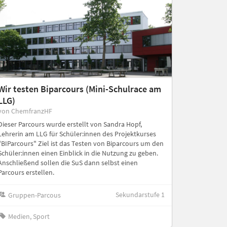
Wir testen Biparcours (Mini-Schulrace am
LLG)
von ChemfranzHF
Dieser Parcours wurde erstellt von Sandra Hopf,
Lehrerin am LLG für Schüler:innen des Projektkurses
"BIParcours" Ziel ist das Testen von Biparcours um den
Schüler:innen einen Einblick in die Nutzung zu geben.
Anschließend sollen die SuS dann selbst einen
Parcours erstellen.
Sekundarstufe 1
Gruppen-Parcous
Medien, Sport