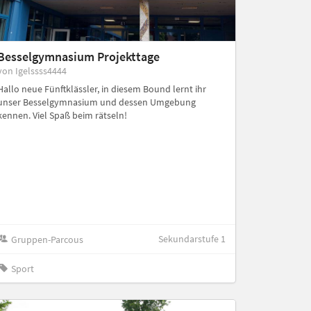
Besselgymnasium Projekttage
von Igelssss4444
Hallo neue Fünftklässler, in diesem Bound lernt ihr
unser Besselgymnasium und dessen Umgebung
kennen. Viel Spaß beim rätseln!
Sekundarstufe 1
Gruppen-Parcous
Sport