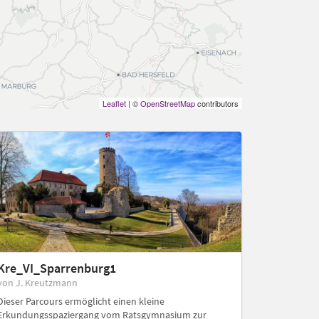
Leaflet
| ©
OpenStreetMap
contributors
3
Kre_VI_Sparrenburg1
von J. Kreutzmann
Dieser Parcours ermöglicht einen kleine
Erkundungsspaziergang vom Ratsgymnasium zur