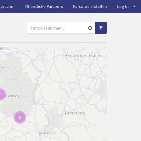
Sprache
Öffentliche Parcours
Parcours erstellen
Log In
7
3