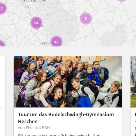
12
5
54
12
3
Tour um das Bodelschwingh-Gymnasium
Herchen
von Elvenich BGH
Willkommen in unserer Schulgemeinschaft am