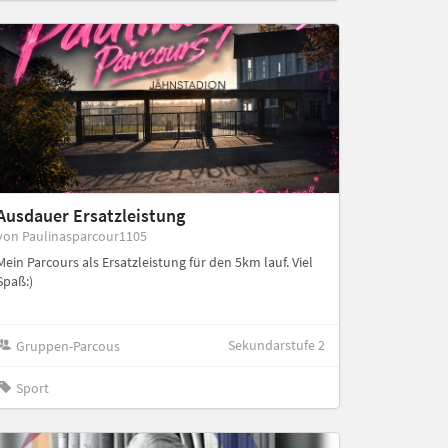
Ausdauer Ersatzleistung
von Paulinasparcour1105
Mein Parcours als Ersatzleistung für den 5km lauf. Viel
Spaß:)
Sekundarstufe 2
Gruppen-Parcous
Sport