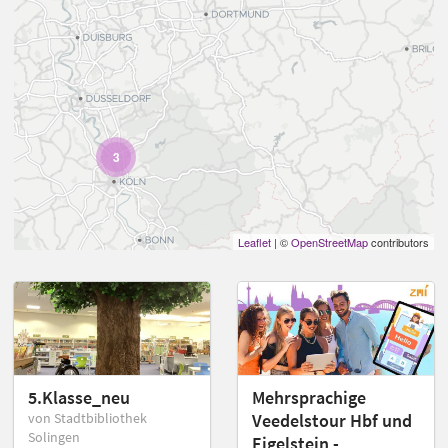
3
Leaflet
| ©
OpenStreetMap
contributors
5.Klasse_neu
Mehrsprachige
von Stadtbibliothek
Veedelstour Hbf und
Solingen
Eigelstein -