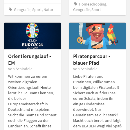
Homeschooling,
Geografie, Sport, Natur
Geografie, Sport
Orientierungslauf -
Piratenparcour -
EM
blauer Pfad
von Schindele
von Schindele
Willkommen zu eurem
Liebe Piraten und
zweiten digitalen
Piratinnen, Willkommen
Orientierungslauf! Heute
beim digitalen Piratenlauf!
lernt ihr 12 Teams kennen,
Sichert euch auf der Insel
die bei der
euren Schatz, indem ihr
Europameisterschaft in
einige Hindernisse
Deutschland mitspielen.
überwindet. Nur
Sucht die Teams und schaut
Gemeinsam seid ihr stark!
euch die Flaggen zu den
Macht euch bereit und folgt
Ländern an. Schafft ihr es
dem BLAUEN Weg! Viel Spaß