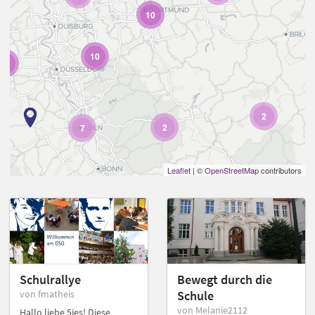
10
10
10
2
2
7
Leaflet
| ©
OpenStreetMap
contributors
Schulrallye
Bewegt durch die
von fmatheis
Schule
von Melanie2112
Hallo liebe 5ies! Diese