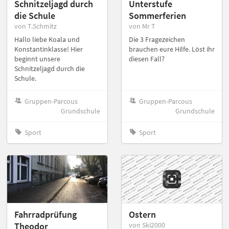
Schnitzeljagd durch
Unterstufe
die Schule
Sommerferien
von T.Schmitz
von Mr T
Hallo liebe Koala und
Die 3 Fragezeichen
Konstantinklasse! Hier
brauchen eure Hilfe. Löst ihr
beginnt unsere
diesen Fall?
Schnitzeljagd durch die
Schule.
Gruppen-Parcous
Gruppen-Parcous
Grundschule
Grundschule
Sport
Sport
Fahrradprüfung
Ostern
Theodor
von Ski2000