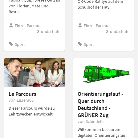
QR-Code Ralllye auf dem
von Florian, Mete und
Schulhof der HKS
Rasul.
Einzel-Parcous
Einzel-Parcous
Grundschule
Grundschule
Sport
Sport
Le Parcours
Orientierungslauf -
von Eli.rem06
Quer durch
Deutschland -
Dieser Parcours wurde zu
Lehrzwecken entwickelt
GRÜNER Zug
von Schindele
Willkommen bei eurem
digitalen Orientierungslauf.