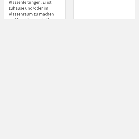
Klassenleitungen. Er ist
zuhause und/oder im
Klassenraum zu machen
und benötigt wenig Platz.
Der Parcours wurde in
Zusammenarbeit zwischen
Bielefeld United e.V.
(bielefeldunited.de) und der
Massage- und
Wellnesstherapeuthin
Alisha Swann (time-2-
relax.de) entwickelt und
dient der "aktiven"
Entspannung. Das Konzept
umfasst nicht nur Teile
"klassischer" Entspannung,
sondern beruht auf dem
Prinzip, dass die
Entspannung erst nach
einer...
Einzel-Parcous
Grundschule
Gruppen-Parcous