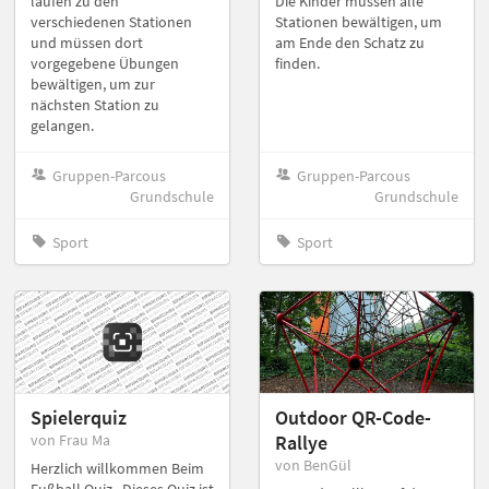
laufen zu den
Die Kinder müssen alle
verschiedenen Stationen
Stationen bewältigen, um
und müssen dort
am Ende den Schatz zu
vorgegebene Übungen
finden.
bewältigen, um zur
nächsten Station zu
gelangen.
Gruppen-Parcous
Gruppen-Parcous
Grundschule
Grundschule
Sport
Sport
Spielerquiz
Outdoor QR-Code-
von Frau Ma
Rallye
von BenGül
Herzlich willkommen Beim
Fußball Quiz . Dieses Quiz ist