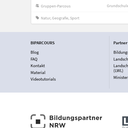
Grundschul
Gruppen-Parcous
Natur, Geografie, Sport
BIPARCOURS
Partner
Blog
Bildung
FAQ
Landsch
Kontakt
Landsch
(LWL)
Material
Ministe
Videotutorials