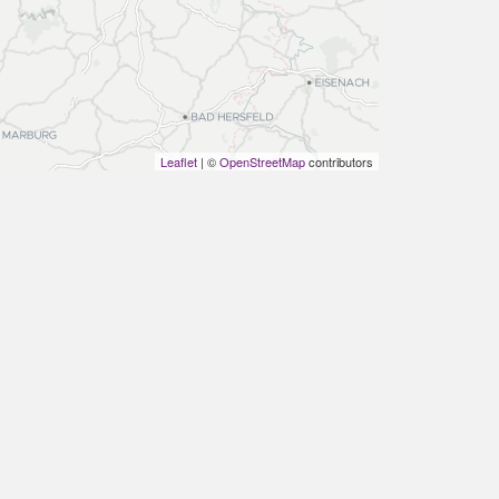
Leaflet
| ©
OpenStreetMap
contributors