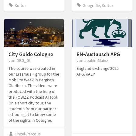
Kultur
Geografie, Kultur
City Guide Cologne
EN-Austausch APG
von DBG_GL
von JoakimMainz
The course was created in
England exchange 2025
our Erasmus + group for the
APG/KAEP
Mobility Week in Bergisch
Gladbach. The videos were
produced with the help of
the FOBIZZ Podcast AI tool.
On a short city tour, the
students from our partner
schools get to know some
of the sights in Cologne.
Einzel-Parcous