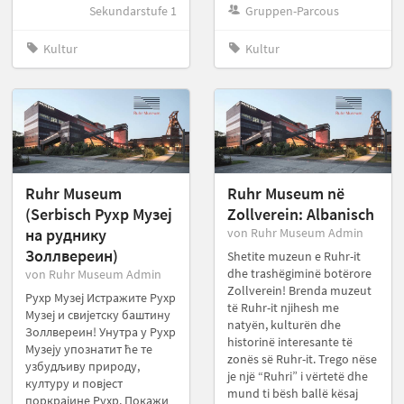
Sekundarstufe 1
Gruppen-Parcous
Kultur
Kultur
Ruhr Museum
Ruhr Museum në
(Serbisch Pухp Mузеј
Zollverein: Albanisch
на рудникy
von Ruhr Museum Admin
Золлвереин)
Shetite muzeun e Ruhr-it
dhe trashëgiminë botërore
von Ruhr Museum Admin
Zollverein! Brenda muzeut
Рухр Музеј Истражите Рухр
të Ruhr-it njihesh me
Музеј и свијетску баштину
natyën, kulturën dhe
Золлвереин! Унутра у Рухр
historinë interesante të
Музеју упознатит ће те
zonës së Ruhr-it. Trego nëse
узбудљиву природу,
je një “Ruhri” i vërtetë dhe
културу и повјест
mund ti bësh ballë kësaj
поркрајине Рухр. Покажи