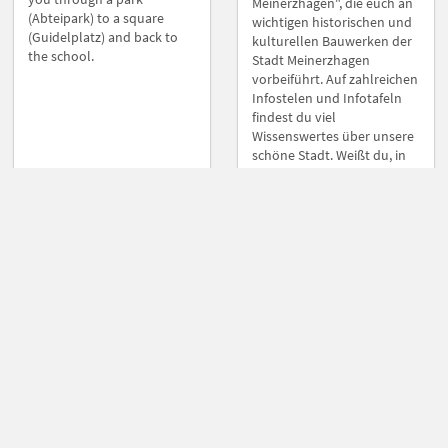
Meinerzhagen", die euch an
(Abteipark) to a square
wichtigen historischen und
(Guidelplatz) and back to
kulturellen Bauwerken der
the school.
Stadt Meinerzhagen
vorbeiführt. Auf zahlreichen
Infostelen und Infotafeln
findest du viel
Wissenswertes über unsere
schöne Stadt. Weißt du, in
welchen Fluss die Volme
mündet oder welche
berühmten Fußballspieler
aus Meinerzhagen
kommen? All das und vieles
mehr erfährst du auf dieser
rund zweistündigen
Rundwanderung.
Gruppen-Parcous
Sekundarstufe 1
Einzel-Parcous
Kultur, Natur
Archiv, Kultur, Natur