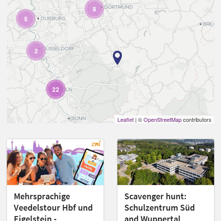
8
5
2
22
Leaflet
| ©
OpenStreetMap
contributors
Mehrsprachige
Scavenger hunt:
Veedelstour Hbf und
Schulzentrum Süd
Eigelstein -
and Wuppertal