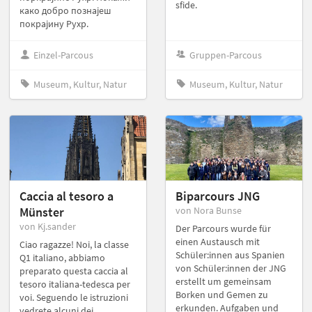
sfide.
како добро познајеш
покрајину Рухр.
Einzel-Parcous
Gruppen-Parcous
Museum, Kultur, Natur
Museum, Kultur, Natur
Caccia al tesoro a
Biparcours JNG
Münster
von Nora Bunse
von Kj.sander
Der Parcours wurde für
einen Austausch mit
Ciao ragazze! Noi, la classe
Schüler:innen aus Spanien
Q1 italiano, abbiamo
von Schüler:innen der JNG
preparato questa caccia al
erstellt um gemeinsam
tesoro italiana-tedesca per
Borken und Gemen zu
voi. Seguendo le istruzioni
erkunden. Aufgaben und
vedrete alcuni dei