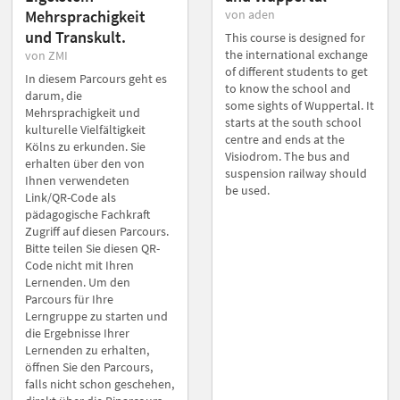
Mehrsprachigkeit
von aden
und Transkult.
This course is designed for
the international exchange
von ZMI
of different students to get
In diesem Parcours geht es
to know the school and
darum, die
some sights of Wuppertal. It
Mehrsprachigkeit und
starts at the south school
kulturelle Vielfältigkeit
centre and ends at the
Kölns zu erkunden. Sie
Visiodrom. The bus and
erhalten über den von
suspension railway should
Ihnen verwendeten
be used.
Link/QR-Code als
pädagogische Fachkraft
Zugriff auf diesen Parcours.
Bitte teilen Sie diesen QR-
Code nicht mit Ihren
Lernenden. Um den
Parcours für Ihre
Lerngruppe zu starten und
die Ergebnisse Ihrer
Lernenden zu erhalten,
öffnen Sie den Parcours,
falls nicht schon geschehen,