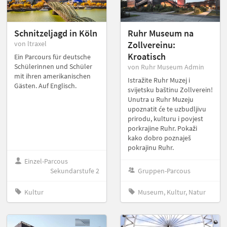
Schnitzeljagd in Köln
Ruhr Museum na
von ltraxel
Zollvereinu:
Kroatisch
Ein Parcours für deutsche
Schülerinnen und Schüler
von Ruhr Museum Admin
mit ihren amerikanischen
Istražite Ruhr Muzej i
Gästen. Auf Englisch.
svijetsku baštinu Zollverein!
Unutra u Ruhr Muzeju
upoznatit će te uzbudljivu
prirodu, kulturu i povjest
porkrajine Ruhr. Pokaži
kako dobro poznaješ
pokrajinu Ruhr.
Einzel-Parcous
Sekundarstufe 2
Gruppen-Parcous
Kultur
Museum, Kultur, Natur