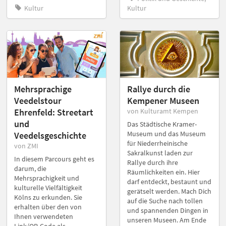
Kultur
Kultur
Mehrsprachige
Rallye durch die
Veedelstour
Kempener Museen
Ehrenfeld: Streetart
von Kulturamt Kempen
und
Das Städtische Kramer-
Museum und das Museum
Veedelsgeschichte
für Niederrheinische
von ZMI
Sakralkunst laden zur
In diesem Parcours geht es
Rallye durch ihre
darum, die
Räumlichkeiten ein. Hier
Mehrsprachigkeit und
darf entdeckt, bestaunt und
kulturelle Vielfältigkeit
gerätselt werden. Mach Dich
Kölns zu erkunden. Sie
auf die Suche nach tollen
erhalten über den von
und spannenden Dingen in
Ihnen verwendeten
unseren Museen. Am Ende
Link/QR-Code als