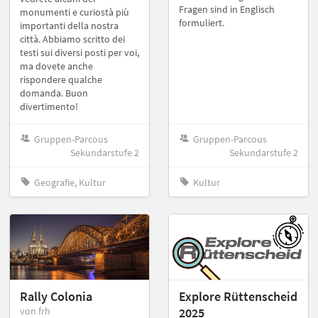
Fragen sind in Englisch
monumenti e curiostà più
formuliert.
importanti della nostra
città. Abbiamo scritto dei
testi sui diversi posti per voi,
ma dovete anche
rispondere qualche
domanda. Buon
divertimento!
Gruppen-Parcous
Gruppen-Parcous
Sekundarstufe 2
Sekundarstufe 2
Geografie, Kultur
Kultur
Rally Colonia
Explore Rüttenscheid
von frh
2025