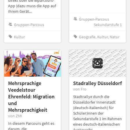
direkt über die Biparcours-
App (dazu muss die App auf
Ihrem Gerät...
Gruppen-Parcous
Gruppen-Parcous
Sekundarstufe 1
Kultur
Geografie, Kultur, Natur
Mehrsprachige
Stadralley Düsseldorf
Veedelstour
von Fro
Ehrenfeld: Migration
Stadtrallye durch die
Düsseldorfer Innenstadt
und
(deutsch-italienisch) für
Mehrsprachigkeit
Schüler:innen der
von ZMI
Sekundarstufe 1 im Rahmen
In diesem Parcours geht es
eines deutsch-italienischen
darum, die
Austauschs