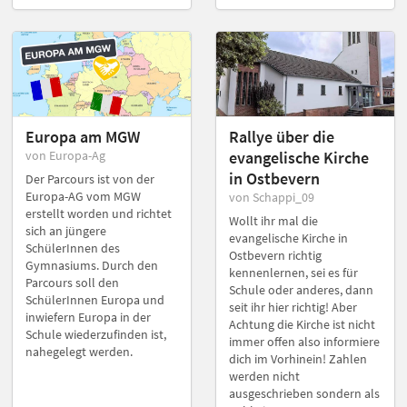
Europa am MGW
Rallye über die
von Europa-Ag
evangelische Kirche
in Ostbevern
Der Parcours ist von der
Europa-AG vom MGW
von Schappi_09
erstellt worden und richtet
Wollt ihr mal die
sich an jüngere
evangelische Kirche in
SchülerInnen des
Ostbevern richtig
Gymnasiums. Durch den
kennenlernen, sei es für
Parcours soll den
Schule oder anderes, dann
SchülerInnen Europa und
seit ihr hier richtig! Aber
inwiefern Europa in der
Achtung die Kirche ist nicht
Schule wiederzufinden ist,
immer offen also informiere
nahegelegt werden.
dich im Vorhinein! Zahlen
werden nicht
ausgeschrieben sondern als