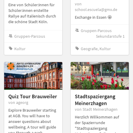
von
Eine von Schüler:innen für
school.escuela@gmx.de
Schüler:innen erstellte
Rallye auf Italienisch durch
Exchange in Essen 🤩
die schöne Stadt Köln.
Gruppen-Parcous
Gruppen-Parcous
Sekundarstufe 1
Kultur
Geografie, Kultur
Quiz Tour Brauweiler
Stadtspaziergang
von ageorg
Meinerzhagen
von Stadt Meinerzhagen
Explore Brauweiler starting
at AGB. You will have to
Herzlich Willkommen auf
answer questions about
der Spazierrunde
wellbeing. A tour will guide
"Stadtspaziergang
you through a park