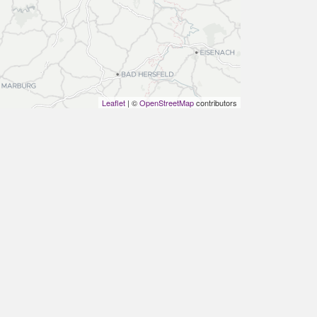
Leaflet
| ©
OpenStreetMap
contributors