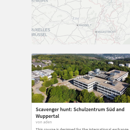
Scavenger hunt: Schulzentrum Süd and
Wuppertal
von aden
This course is designed for the international exchange