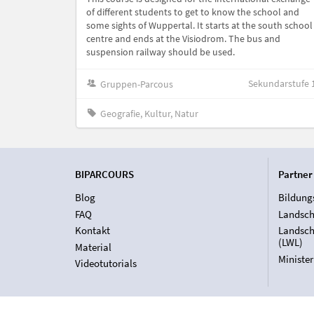
of different students to get to know the school and
some sights of Wuppertal. It starts at the south school
centre and ends at the Visiodrom. The bus and
suspension railway should be used.
Sekundarstufe 
Gruppen-Parcous
Geografie, Kultur, Natur
BIPARCOURS
Partner
Blog
Bildung
FAQ
Landsch
Kontakt
Landsch
(LWL)
Material
Ministe
Videotutorials