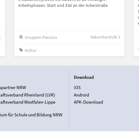
Arbeitsphasen. Start und Ziel an der Ackerstraße
1
Sekundarstufe 1
Gruppen-Parcous
Kultur
Download
spartner NRW
iOS
aftsverband Rheinland (LVR)
Android
aftsverband Westfalen-Lippe
APK-Download
rium für Schule und Bildung NRW