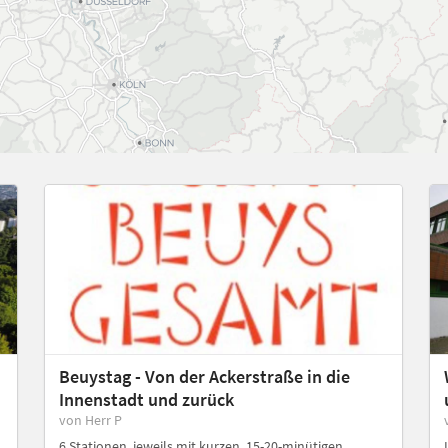
Beuystag - Von der Ackerstraße in die
Innenstadt und zurück
von Herr P
6 Stationen, jeweils mit kurzen, 15-20-minütigen