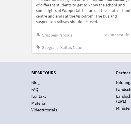
of different students to get to know the school and
some sights of Wuppertal. It starts at the south school
centre and ends at the Visiodrom. The bus and
suspension railway should be used.
Sekundarstufe 
Gruppen-Parcous
Geografie, Kultur, Natur
BIPARCOURS
Partner
Blog
Bildung
FAQ
Landsch
Kontakt
Landsch
(LWL)
Material
Ministe
Videotutorials