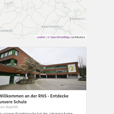
Leaflet
| ©
OpenStreetMap
contributors
Willkommen an der RNS - Entdecke
unsere Schule
von Steph95
In unserer Projektwoche hat der Jahrgang 8 eine