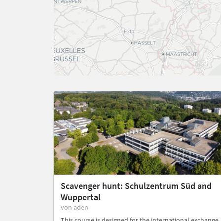
Scavenger hunt: Schulzentrum Süd and
Wuppertal
von aden
This course is designed for the international exchange