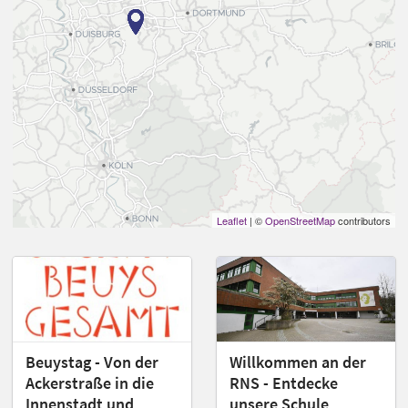
Leaflet
| ©
OpenStreetMap
contributors
Beuystag - Von der
Willkommen an der
Ackerstraße in die
RNS - Entdecke
Innenstadt und
unsere Schule