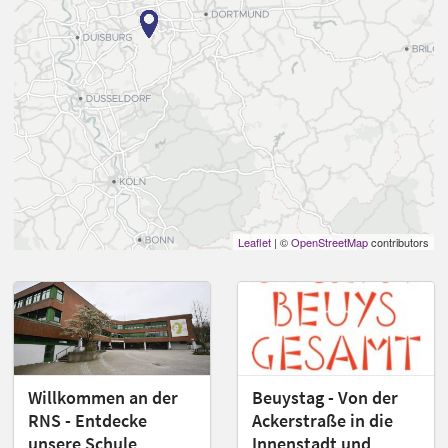
Leaflet
| ©
OpenStreetMap
contributors
Willkommen an der
Beuystag - Von der
RNS - Entdecke
Ackerstraße in die
unsere Schule
Innenstadt und