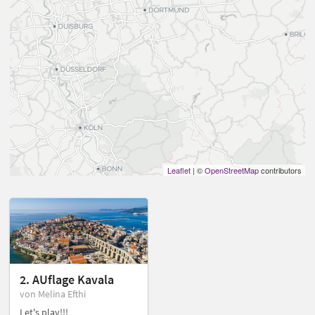
Leaflet
| ©
OpenStreetMap
contributors
2. AUflage Kavala
von Melina Efthi
Let's play!!!