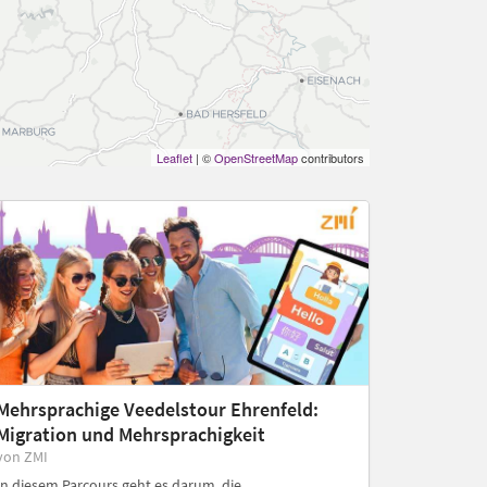
Leaflet
| ©
OpenStreetMap
contributors
Mehrsprachige Veedelstour Ehrenfeld:
Migration und Mehrsprachigkeit
von ZMI
In diesem Parcours geht es darum, die