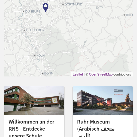
Leaflet
| ©
OpenStreetMap
contributors
Willkommen an der
Ruhr Museum
RNS - Entdecke
(Arabisch متحف
unsere Schule
الرور)