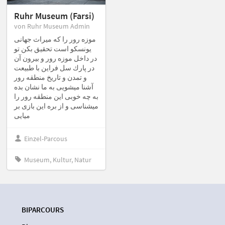
Ruhr Museum (Farsi)
von Ruhr Museum Admin
موزه رور را كه ميراث جهانى
يونسكو است تحقيق بكن تو
در داخل موزه رور و بيرون آن
در پارك سل فراين با طبيعت
و تمدن و تاريخ منطقه رور
آشنا ميشويى به ما نشان بده
به چه خوبى اين منطقه رور را
ميشناسى و از بره اين بازى بر
ميايى
Einzel-Parcous
Museum, Kultur, Natur
BIPARCOURS