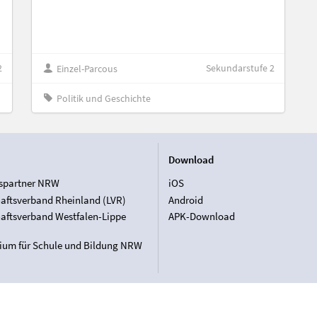
2
Sekundarstufe 2
Einzel-Parcous
Politik und Geschichte
Download
spartner NRW
iOS
aftsverband Rheinland (LVR)
Android
aftsverband Westfalen-Lippe
APK-Download
rium für Schule und Bildung NRW