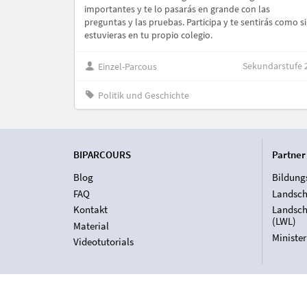
importantes y te lo pasarás en grande con las
preguntas y las pruebas. Participa y te sentirás como si
estuvieras en tu propio colegio.
Sekundarstufe 
Einzel-Parcous
Politik und Geschichte
BIPARCOURS
Partner
Blog
Bildung
FAQ
Landsch
Kontakt
Landsch
(LWL)
Material
Ministe
Videotutorials