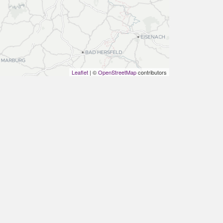
Leaflet
| ©
OpenStreetMap
contributors