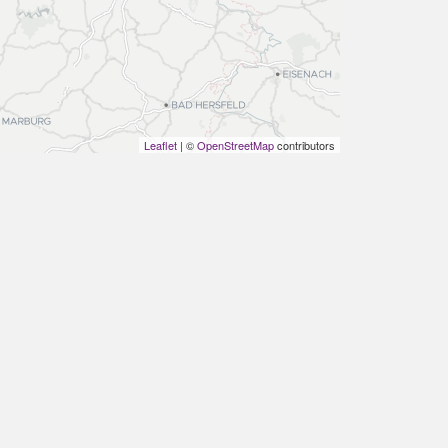
Leaflet
| ©
OpenStreetMap
contributors