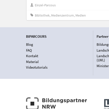
Einzel-Parcous
Bibliothek, Medienzentrum, Medien
BIPARCOURS
Partner
Blog
Bildung
FAQ
Landsch
Kontakt
Landsch
(LWL)
Material
Ministe
Videotutorials