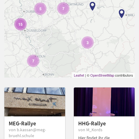
7
5
15
3
7
Leaflet
| ©
OpenStreetMap
contributors
MEG-Rallye
HHG-Rallye
von b.kassan@meg-
von M_Kords
bruehl.schule
Hier findet ihr die