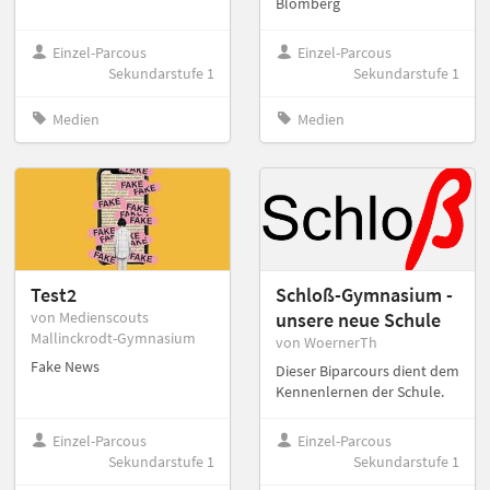
Blomberg
Einzel-Parcous
Einzel-Parcous
Sekundarstufe 1
Sekundarstufe 1
Medien
Medien
Test2
Schloß-Gymnasium -
von Medienscouts
unsere neue Schule
Mallinckrodt-Gymnasium
von WoernerTh
Fake News
Dieser Biparcours dient dem
Kennenlernen der Schule.
Einzel-Parcous
Einzel-Parcous
Sekundarstufe 1
Sekundarstufe 1