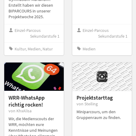
Erstellt haben wir diesen
BIPARCOURS in unserer
Projektwoche 2025.
Einzel-Parcous
Einzel-Parcous
Sekundarstufe 1
Sekundarstufe 1
Kultur, Medien, Natur
Medien
WRR-WhatsApp
Projektstarttag
richtig rocken!
von Steiling
von KhxAlisa
Miniparcours, um den
Gruppenraum zu finden.
Wir, die Medienscouts der
WRR, möchten eure
Kenntnisse und Meinungen