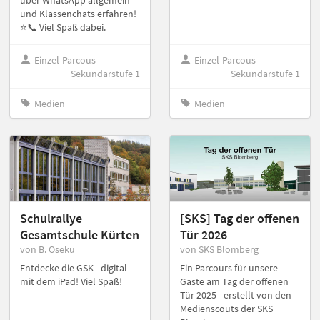
über WhatsApp allgemein
und Klassenchats erfahren!
⭐️📞 Viel Spaß dabei.
Einzel-Parcous
Einzel-Parcous
Sekundarstufe 1
Sekundarstufe 1
Medien
Medien
Schulrallye
[SKS] Tag der offenen
Gesamtschule Kürten
Tür 2026
von B. Oseku
von SKS Blomberg
Entdecke die GSK - digital
Ein Parcours für unsere
mit dem iPad! Viel Spaß!
Gäste am Tag der offenen
Tür 2025 - erstellt von den
Medienscouts der SKS