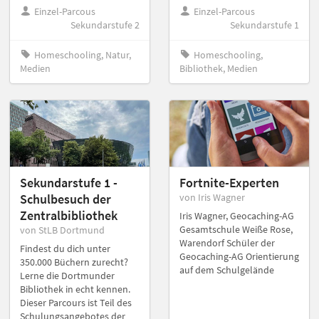
Einzel-Parcous
Einzel-Parcous
Sekundarstufe 2
Sekundarstufe 1
Homeschooling, Natur,
Homeschooling,
Medien
Bibliothek, Medien
Sekundarstufe 1 -
Fortnite-Experten
Schulbesuch der
von Iris Wagner
Zentralbibliothek
Iris Wagner, Geocaching-AG
Gesamtschule Weiße Rose,
von StLB Dortmund
Warendorf Schüler der
Findest du dich unter
Geocaching-AG Orientierung
350.000 Büchern zurecht?
auf dem Schulgelände
Lerne die Dortmunder
Bibliothek in echt kennen.
Dieser Parcours ist Teil des
Schulungsangebotes der