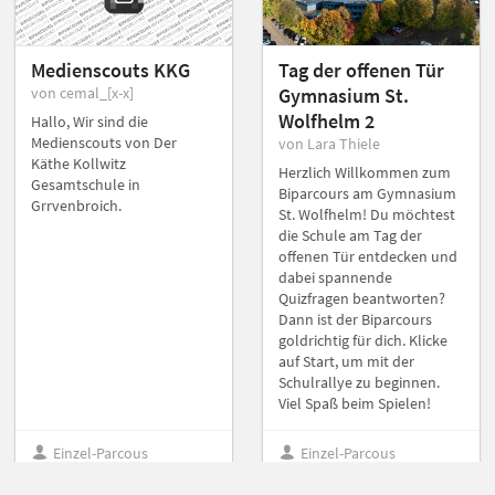
Medienscouts KKG
Tag der offenen Tür
von cemal_[x-x]
Gymnasium St.
Wolfhelm 2
Hallo, Wir sind die
Medienscouts von Der
von Lara Thiele
Käthe Kollwitz
Herzlich Willkommen zum
Gesamtschule in
Biparcours am Gymnasium
Grrvenbroich.
St. Wolfhelm! Du möchtest
die Schule am Tag der
offenen Tür entdecken und
dabei spannende
Quizfragen beantworten?
Dann ist der Biparcours
goldrichtig für dich. Klicke
auf Start, um mit der
Schulrallye zu beginnen.
Viel Spaß beim Spielen!
Einzel-Parcous
Einzel-Parcous
Sekundarstufe 1
Sekundarstufe 1