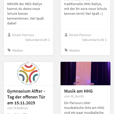
Mithilfe der MEG-Rallye
traditionelle HHG-Rallye,
kannst du deine neue
mit der ihr eure neue Schule
Schule besser
kennen lernt! Viel Spaß :-)
kennenlernen. Viel Spaß
dabei!
Einzel-Parcous
Einzel-Parcous
Sekundarstufe 1
Sekundarstufe 1
Medien
Medien
Gymnasium Alfter -
Musik am HHG
Tag der offenen Tür
von M_Kords
am 15.11.2025
Ein Parcours über
musikalische Orte am HHG
von H.Debrus
und ein paar musikalische