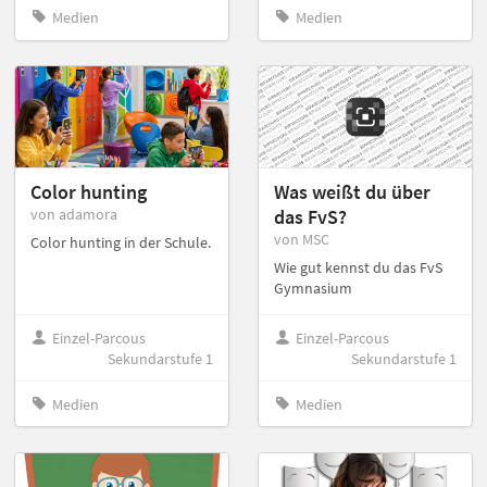
Medien
Medien
Color hunting
Was weißt du über
von adamora
das FvS?
von MSC
Color hunting in der Schule.
Wie gut kennst du das FvS
Gymnasium
Einzel-Parcous
Einzel-Parcous
Sekundarstufe 1
Sekundarstufe 1
Medien
Medien