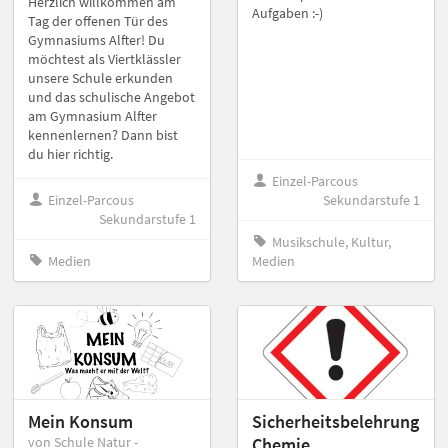
Herzlich willkommen am
Aufgaben :-)
Tag der offenen Tür des
Gymnasiums Alfter! Du
möchtest als Viertklässler
unsere Schule erkunden
und das schulische Angebot
am Gymnasium Alfter
kennenlernen? Dann bist
du hier richtig.
Einzel-Parcous
Einzel-Parcous
Sekundarstufe 1
Sekundarstufe 1
Musikschule, Kultur,
Medien
Medien
Mein Konsum
Sicherheitsbelehrung
von Schule Natur -
Chemie