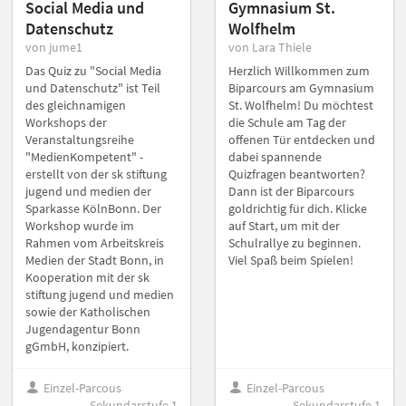
Social Media und
Gymnasium St.
Datenschutz
Wolfhelm
von jume1
von Lara Thiele
Das Quiz zu "Social Media
Herzlich Willkommen zum
und Datenschutz" ist Teil
Biparcours am Gymnasium
des gleichnamigen
St. Wolfhelm! Du möchtest
Workshops der
die Schule am Tag der
Veranstaltungsreihe
offenen Tür entdecken und
"MedienKompetent" -
dabei spannende
erstellt von der sk stiftung
Quizfragen beantworten?
jugend und medien der
Dann ist der Biparcours
Sparkasse KölnBonn. Der
goldrichtig für dich. Klicke
Workshop wurde im
auf Start, um mit der
Rahmen vom Arbeitskreis
Schulrallye zu beginnen.
Medien der Stadt Bonn, in
Viel Spaß beim Spielen!
Kooperation mit der sk
stiftung jugend und medien
sowie der Katholischen
Jugendagentur Bonn
gGmbH, konzipiert.
Einzel-Parcous
Einzel-Parcous
Sekundarstufe 1
Sekundarstufe 1