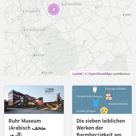
2
Leaflet
| ©
OpenStreetMap
contributors
Ruhr Museum
Die sieben leiblichen
(Arabisch متحف
Werken der
الرور)
Barmherzigkeit am