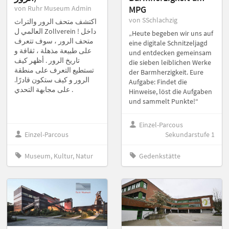
von Ruhr Museum Admin
MPG
von SSchlachzig
اكتشف متحف الرور والتراث
العالمي ل Zollverein ! داخل
„Heute begeben wir uns auf
متحف الرور ، سوف تتعرف
eine digitale Schnitzeljagd
على طبيعة مذهلة ، ثقافة و
und entdecken gemeinsam
تاريخ الرور . أظهر كيف
die sieben leiblichen Werke
تستطيع التعرف على منطقة
der Barmherzigkeit. Eure
الرور و كيف ستكون قادرًا.
Aufgabe: Findet die
على مجابهة التحدي .
Hinweise, löst die Aufgaben
und sammelt Punkte!“
Einzel-Parcous
Einzel-Parcous
Sekundarstufe 1
Museum, Kultur, Natur
Gedenkstätte