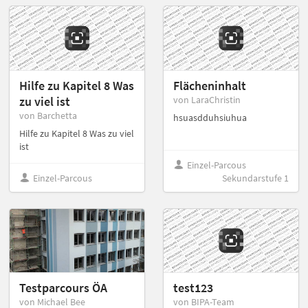
Hilfe zu Kapitel 8 Was
Flächeninhalt
zu viel ist
von LaraChristin
von Barchetta
hsuasdduhsiuhua
Hilfe zu Kapitel 8 Was zu viel
ist
Einzel-Parcous
Einzel-Parcous
Sekundarstufe 1
Testparcours ÖA
test123
von Michael Bee
von BIPA-Team