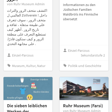
von Ruhr Museum Admin
Informationen zu den
Jüdischen Familien
اكتشف متحف الرور والتراث
Waldbröls ins Finnische
العالمي ل Zollverein ! داخل
übersetzt
متحف الرور ، سوف تتعرف
على طبيعة مذهلة ، ثقافة و
تاريخ الرور . أظهر كيف
تستطيع التعرف على منطقة
الرور و كيف ستكون قادرًا.
على مجابهة التحدي .
Einzel-Parcous
Einzel-Parcous
Sekundarstufe 2
Museum, Kultur, Natur
Politik und Geschichte
Die sieben leiblichen
Ruhr Museum (Farsi)
Werken der
von Ruhr Museum Admin