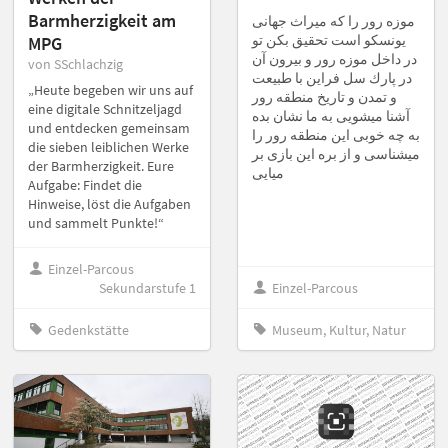
Barmherzigkeit am
موزه رور را كه ميراث جهانى
يونسكو است تحقيق بكن تو
MPG
در داخل موزه رور و بيرون آن
von SSchlachzig
در پارك سل فراين با طبيعت
„Heute begeben wir uns auf
و تمدن و تاريخ منطقه رور
eine digitale Schnitzeljagd
آشنا ميشويى به ما نشان بده
und entdecken gemeinsam
به چه خوبى اين منطقه رور را
die sieben leiblichen Werke
ميشناسى و از بره اين بازى بر
der Barmherzigkeit. Eure
ميايى
Aufgabe: Findet die
Hinweise, löst die Aufgaben
und sammelt Punkte!“
Einzel-Parcous
Sekundarstufe 1
Einzel-Parcous
Gedenkstätte
Museum, Kultur, Natur