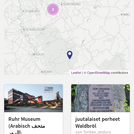
2
Leaflet
| ©
OpenStreetMap
contributors
Ruhr Museum
juutalaiset perheet
(Arabisch متحف
Waldbröl
الرور)
von Torben_enduro