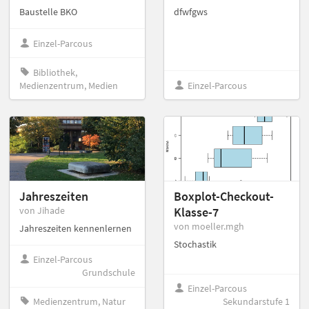
Baustelle BKO
dfwfgws
Einzel-Parcous
Bibliothek,
Medienzentrum, Medien
Einzel-Parcous
Jahreszeiten
Boxplot-Checkout-
von Jihade
Klasse-7
von moeller.mgh
Jahreszeiten kennenlernen
Stochastik
Einzel-Parcous
Grundschule
Einzel-Parcous
Medienzentrum, Natur
Sekundarstufe 1