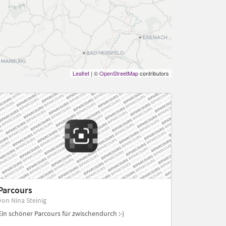
Leaflet
| ©
OpenStreetMap
contributors
Parcours
von Nina Steinig
Ein schöner Parcours für zwischendurch :-)