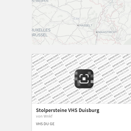
Stolpersteine VHS Duisburg
von Wnkf
VHS DU GE