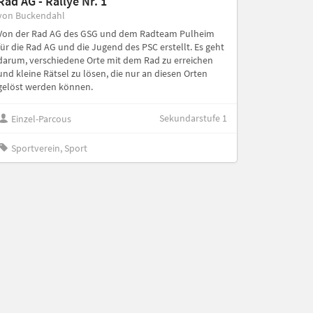
Rad AG - Rallye Nr. 1
von Buckendahl
Von der Rad AG des GSG und dem Radteam Pulheim
für die Rad AG und die Jugend des PSC erstellt. Es geht
darum, verschiedene Orte mit dem Rad zu erreichen
und kleine Rätsel zu lösen, die nur an diesen Orten
gelöst werden können.
Sekundarstufe 1
Einzel-Parcous
Sportverein, Sport