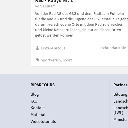
Rad - Rallye Nr. 1
von TillKam
Von der Rad AG des GSG und dem Radteam Pulheim
für die Rad AG und die Jugend des PSC erstellt. Es geht
darum, verschiedene Orte mit dem Rad zu erreichen
und kleine Rätsel zu lösen, die nur an diesen Orten
gelöst werden können.
Sekundarstufe 
Einzel-Parcous
Sportverein, Sport
BIPARCOURS
Partner
Blog
Bildung
FAQ
Landsch
Kontakt
Landsch
(LWL)
Material
Ministe
Videotutorials