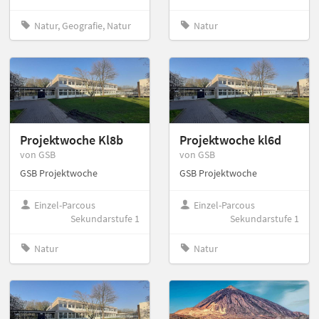
Natur, Geografie, Natur
Natur
Projektwoche Kl8b
Projektwoche kl6d
von GSB
von GSB
GSB Projektwoche
GSB Projektwoche
Einzel-Parcous
Einzel-Parcous
Sekundarstufe 1
Sekundarstufe 1
Natur
Natur