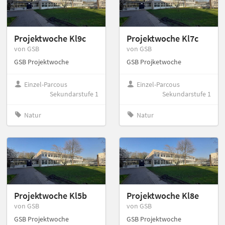
Projektwoche Kl9c
Projektwoche Kl7c
von GSB
von GSB
GSB Projektwoche
GSB Projketwoche
Einzel-Parcous
Einzel-Parcous
Sekundarstufe 1
Sekundarstufe 1
Natur
Natur
Projektwoche Kl5b
Projektwoche Kl8e
von GSB
von GSB
GSB Projektwoche
GSB Projektwoche