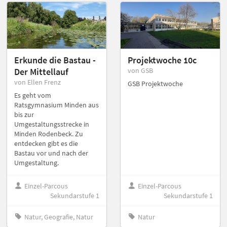
Erkunde die Bastau -
Projektwoche 10c
Der Mittellauf
von GSB
von Ellen Frenz
GSB Projektwoche
Es geht vom
Ratsgymnasium Minden aus
bis zur
Umgestaltungsstrecke in
Minden Rodenbeck. Zu
entdecken gibt es die
Bastau vor und nach der
Umgestaltung.
Einzel-Parcous
Einzel-Parcous
Sekundarstufe 1
Sekundarstufe 1
Natur, Geografie, Natur
Natur