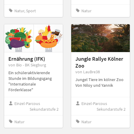
Natur, Sport
Natur
Ernährung (IFK)
Jungle Rallye Kölner
von Bio - BK Siegburg
Zoo
von LauBre38
Ein schüleraktivierende
Stunde im Bildungsgang
Jungel Tiere im kölner Zoo
"Internationale
Von Niloy und Yannik
Förderklasse"
Einzel-Parcous
Einzel-Parcous
Sekundarstufe 2
Sekundarstufe 2
Natur
Natur