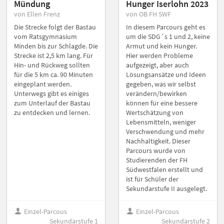
Mündung
Hunger Iserlohn 2023
von Ellen Frenz
von OB FH SWF
Die Strecke folgt der Bastau
In diesem Parcours geht es
vom Ratsgymnasium
um die SDG´s 1 und 2, keine
Minden bis zur Schlagde. Die
Armut und kein Hunger.
Strecke ist 2,5 km lang. Für
Hier werden Probleme
Hin- und Rückweg sollten
aufgezeigt, aber auch
für die 5 km ca. 90 Minuten
Lösungsansätze und Ideen
eingeplant werden.
gegeben, was wir selbst
Unterwegs gibt es einiges
verändern/bewirken
zum Unterlauf der Bastau
können für eine bessere
zu entdecken und lernen.
Wertschätzung von
Lebensmitteln, weniger
Verschwendung und mehr
Nachhaltigkeit. Dieser
Parcours wurde von
Studierenden der FH
Südwestfalen erstellt und
ist für Schüler der
Sekundarstufe II ausgelegt.
Einzel-Parcous
Einzel-Parcous
Sekundarstufe 1
Sekundarstufe 2