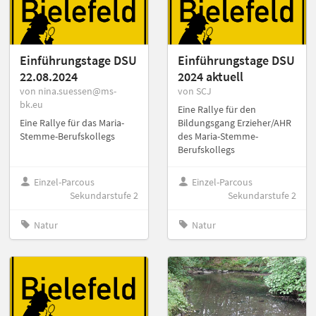
Einführungstage DSU
Einführungstage DSU
22.08.2024
2024 aktuell
von nina.suessen@ms-
von SCJ
bk.eu
Eine Rallye für den
Eine Rallye für das Maria-
Bildungsgang Erzieher/AHR
Stemme-Berufskollegs
des Maria-Stemme-
Berufskollegs
Einzel-Parcous
Einzel-Parcous
Sekundarstufe 2
Sekundarstufe 2
Natur
Natur