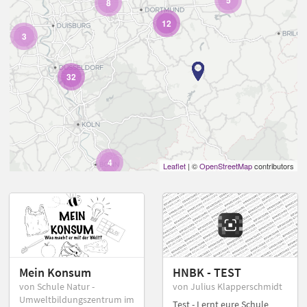
5
8
12
3
32
4
Leaflet
| ©
OpenStreetMap
contributors
Mein Konsum
HNBK - TEST
von Schule Natur -
von Julius Klapperschmidt
Umweltbildungszentrum im
Test - Lernt eure Schule