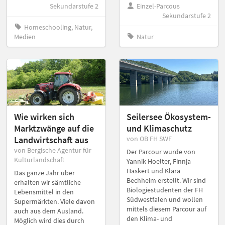
Sekundarstufe 2
Einzel-Parcous
Sekundarstufe 2
Homeschooling, Natur,
Medien
Natur
Wie wirken sich
Seilersee Ökosystem-
Marktzwänge auf die
und Klimaschutz
Landwirtschaft aus
von OB FH SWF
von Bergische Agentur für
Der Parcour wurde von
Kulturlandschaft
Yannik Hoelter, Finnja
Haskert und Klara
Das ganze Jahr über
Bechheim erstellt. Wir sind
erhalten wir sämtliche
Biologiestudenten der FH
Lebensmittel in den
Südwestfalen und wollen
Supermärkten. Viele davon
mittels diesem Parcour auf
auch aus dem Ausland.
den Klima- und
Möglich wird dies durch