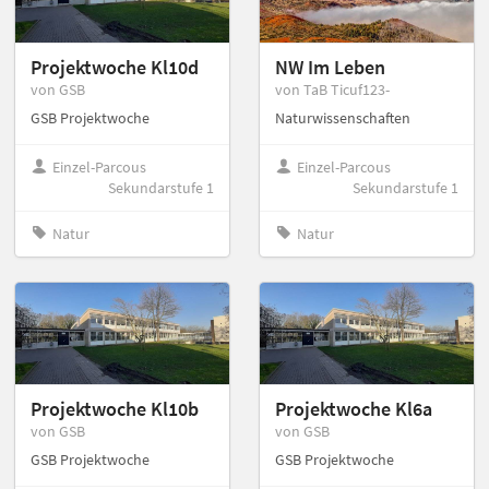
Projektwoche Kl10d
NW Im Leben
von GSB
von TaB Ticuf123-
GSB Projektwoche
Naturwissenschaften
Einzel-Parcous
Einzel-Parcous
Sekundarstufe 1
Sekundarstufe 1
Natur
Natur
Projektwoche Kl10b
Projektwoche Kl6a
von GSB
von GSB
GSB Projektwoche
GSB Projektwoche