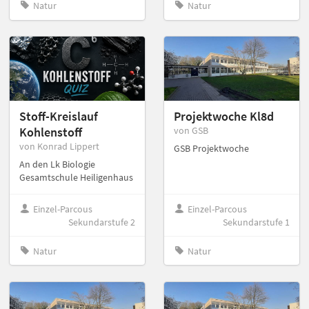
Natur
Natur
Stoff-Kreislauf
Projektwoche Kl8d
Kohlenstoff
von GSB
von Konrad Lippert
GSB Projektwoche
An den Lk Biologie
Gesamtschule Heiligenhaus
Einzel-Parcous
Einzel-Parcous
Sekundarstufe 2
Sekundarstufe 1
Natur
Natur