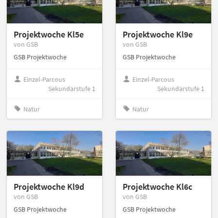
Projektwoche Kl5e
Projektwoche Kl9e
von GSB
von GSB
GSB Projektwoche
GSB Projektwoche
Einzel-Parcous
Einzel-Parcous
Sekundarstufe 1
Sekundarstufe 1
Natur
Natur
Projektwoche Kl9d
Projektwoche Kl6c
von GSB
von GSB
GSB Projektwoche
GSB Projektwoche