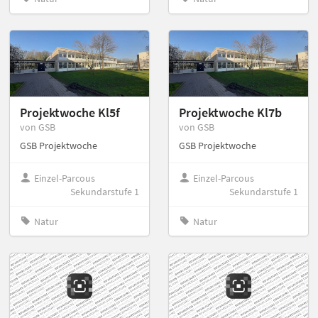
Projektwoche Kl5f
Projektwoche Kl7b
von GSB
von GSB
GSB Projektwoche
GSB Projektwoche
Einzel-Parcous
Einzel-Parcous
Sekundarstufe 1
Sekundarstufe 1
Natur
Natur