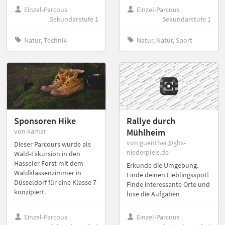
Einzel-Parcous
Einzel-Parcous
Sekundarstufe 1
Sekundarstufe 1
Natur, Technik
Natur, Natur, Sport
Sponsoren Hike
Rallye durch
von kamar
Mühlheim
von guenther@ghs-
Dieser Parcours wurde als
niederpleis.de
Wald-Exkursion in den
Hasseler Forst mit dem
Erkunde die Umgebung.
Waldklassenzimmer in
Finde deinen Lieblingsspot!
Düsseldorf für eine Klasse 7
Finde interessante Orte und
konzipiert.
löse die Aufgaben
Einzel-Parcous
Einzel-Parcous