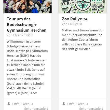
Tour um das
Zoo Rallye 24
Bodelschwingh-
von LauBre38
Gymnasium Herchen
Matteo und Simon Wenn du
mehr über Artenschutz und
von Elvenich BGH
den Kölner Zoo erfahren
Willkommen in unserer
willst ist diese Ralley genau
Schulgemeinschaft am
das richtige für dich.
Bodelschwingh-Gymnasium
Herchen (BGH)! Hast du
Lust unsere Schule kennen
zu lernen? Dann nimm dir
etwa 45min Zeit. Gehe auf
einen Rundgang rund um
unsere und hoffentlich
(bald) auch deine Schule!
Viel Spaß! Dein B (bin) G
(gerne) H (hier) TEAM
Einzel-Parcous
Einzel-Parcous
Sekundarstufe 1
Sekundarstufe 1