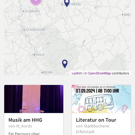
Leaflet
| ©
OpenStreetMap
contributors
Musik am HHG
Literatur on Tour
von M_Kords
von Stadtbücherei
Erftststadt
Ein Parcours über