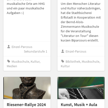
musikalische Orte am HHG
Um den Menschen Literatur
und ein paar musikalische
und Kultur näherzubringen,
Aufgaben :-)
hat die Stadtbücherei
Erftstadt in Kooperation mit
der Bernd-Alois-
Zimmermann-Musikschule
für die Veranstaltung
"Literatur on Tour" diesen
kurzen Biparcours erstellt.
Einzel-Parcous
Sekundarstufe 1
Einzel-Parcous
Musikschule, Kultur,
Bibliothek, Musikschule,
Medien
Kultur
Riesener-Rallye 2024
Kunst, Musik + Aula