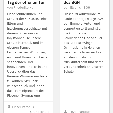
Tag der offenen Tür
des BGH
von Friederike Hahn
von Elvenich BGH
Liebe Schülerinnen und
Dieser Parkour wurde im
Schüler der 4. Klasse, liebe
Laufe der Projekttage 2025
Eltern und
von Emmely, Anton und
Erziehungsberechtigte, mit
Lennert erstellt und ist an
diesem Biparcours könnt
die kommenden
ihr/ können Sie unsere
Schülerinnen und Schüler
Schule interaktiv und im
des Bodelschwingh-
eigenen Tempo
Gymnasiums in Herchen
kennenlernen. Wir hoffen,
gerichtet. Er fokussiert sich
euch und Ihnen damit einen
auf den Kunst- und
spannenden und
Musikunterricht und deren
innovativen Einblick in und
Verbundenheit an unserer
Überblick über das
Schule.
Riesener-Gymnasium bieten
zu können. Viel Spaß
wünscht euch und Ihnen
das Team Biparcours des
Riesener-Gymnasiums
Einzel-Parcous
Grundschule
Einzel-Parcous