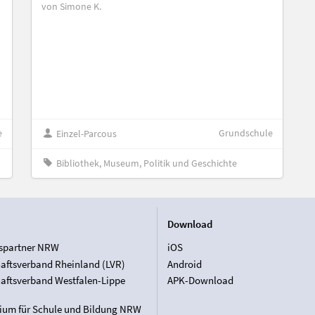
von Simone K.
e
Grundschule
Einzel-Parcous
Bibliothek, Museum, Politik und Geschichte
Download
spartner NRW
iOS
aftsverband Rheinland (LVR)
Android
aftsverband Westfalen-Lippe
APK-Download
rium für Schule und Bildung NRW