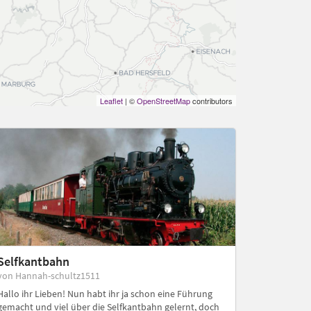
Leaflet
| ©
OpenStreetMap
contributors
Selfkantbahn
von Hannah-schultz1511
Hallo ihr Lieben! Nun habt ihr ja schon eine Führung
gemacht und viel über die Selfkantbahn gelernt, doch