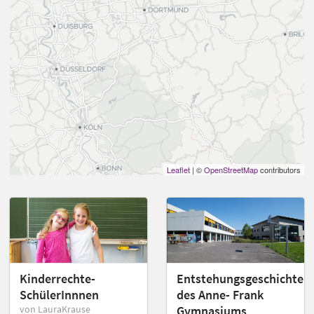
Leaflet
| ©
OpenStreetMap
contributors
Kinderrechte-
Entstehungsgeschichte
SchülerInnnen
des Anne- Frank
von LauraKrause
Gymnasiums