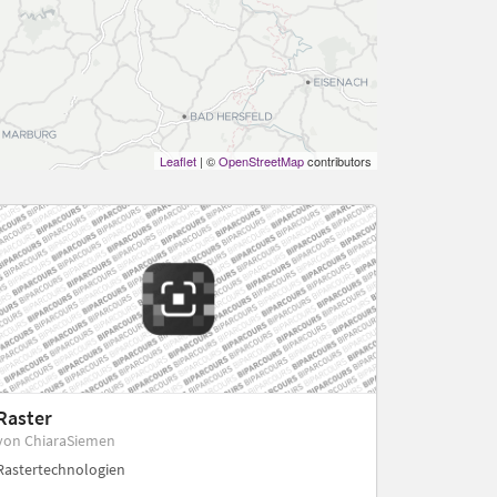
Leaflet
| ©
OpenStreetMap
contributors
Raster
von ChiaraSiemen
Rastertechnologien