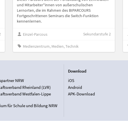
und Mitarbeiter*innen von außerschulischen
Lernorten, die im Rahmen des BIPARCOURS
Fortgeschrittenen Seminars die Switch-Funktion
kennenlernen.
2
Sekundarstufe 2
Einzel-Parcous
Medienzentrum, Medien, Technik
Download
spartner NRW
iOS
aftsverband Rheinland (LVR)
Android
aftsverband Westfalen-Lippe
APK-Download
rium für Schule und Bildung NRW