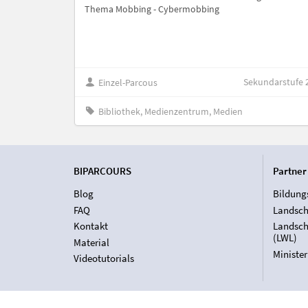
Thema Mobbing - Cybermobbing
Sekundarstufe 
Einzel-Parcous
Bibliothek, Medienzentrum, Medien
BIPARCOURS
Partner
Blog
Bildung
FAQ
Landsch
Kontakt
Landsch
(LWL)
Material
Ministe
Videotutorials