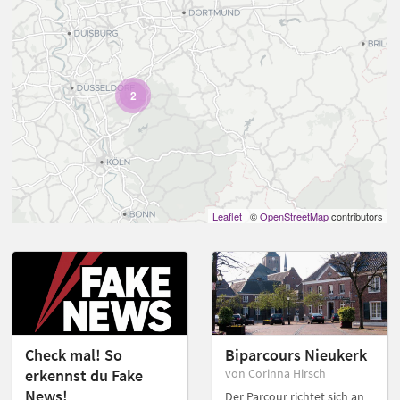
2
Leaflet
| ©
OpenStreetMap
contributors
Check mal! So
Biparcours Nieukerk
erkennst du Fake
von Corinna Hirsch
News!
Der Parcour richtet sich an