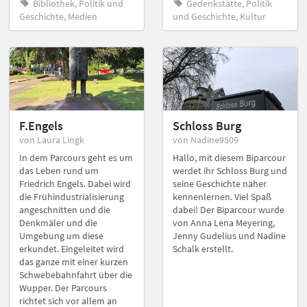
Bibliothek, Politik und
Gedenkstätte, Politik
Geschichte, Medien
und Geschichte, Kultur
F.Engels
Schloss Burg
von Laura Lingk
von Nadine9509
In dem Parcours geht es um
Hallo, mit diesem Biparcour
das Leben rund um
werdet ihr Schloss Burg und
Friedrich Engels. Dabei wird
seine Geschichte näher
die Frühindustrialisierung
kennenlernen. Viel Spaß
angeschnitten und die
dabei! Der Biparcour wurde
Denkmäler und die
von Anna Lena Meyering,
Umgebung um diese
Jenny Gudelius und Nadine
erkundet. Eingeleitet wird
Schalk erstellt.
das ganze mit einer kurzen
Schwebebahnfahrt über die
Wupper. Der Parcours
richtet sich vor allem an