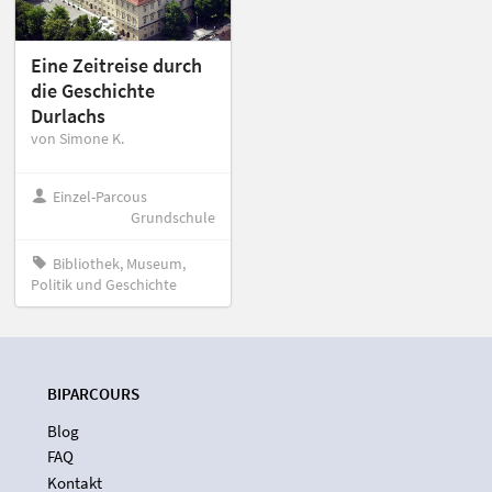
Eine Zeitreise durch
die Geschichte
Durlachs
von Simone K.
Einzel-Parcous
Grundschule
Bibliothek, Museum,
Politik und Geschichte
BIPARCOURS
Blog
FAQ
Kontakt