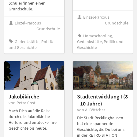
Schüler*innen einer
Grundschule.
Einzel-Parcous
Einzel-Parcous
Grundschule
Grundschule
Homeschooling,
Gedenkstätte, Politik
Gedenkstätte, Politik und
und Geschichte
Geschichte
Jakobikirche
Stadtentwicklung I (8
von Petra Cost
- 10 Jahre)
von A. Böttcher
Mach Dich auf die Reise
durch die Jakobikirche
Die Stadt Recklinghausen
Herford und entdecke ihre
hat eine spannende
Geschichte bis heute.
Geschichte, die Du bei uns
in der RETRO STATION