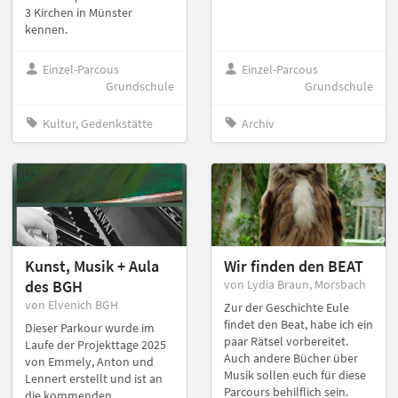
3 Kirchen in Münster
kennen.
Einzel-Parcous
Einzel-Parcous
Grundschule
Grundschule
Kultur, Gedenkstätte
Archiv
Kunst, Musik + Aula
Wir finden den BEAT
des BGH
von Lydia Braun, Morsbach
von Elvenich BGH
Zur der Geschichte Eule
findet den Beat, habe ich ein
Dieser Parkour wurde im
paar Rätsel vorbereitet.
Laufe der Projekttage 2025
Auch andere Bücher über
von Emmely, Anton und
Musik sollen euch für diese
Lennert erstellt und ist an
Parcours behilflich sein.
die kommenden