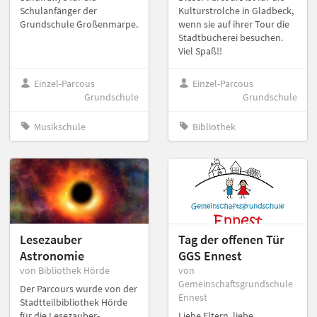
Schulanfänger der
Kulturstrolche in Gladbeck,
Grundschule Großenmarpe.
wenn sie auf ihrer Tour die
Stadtbücherei besuchen.
Viel Spaß!!
Einzel-Parcous
Einzel-Parcous
Grundschule
Grundschule
Musikschule
Bibliothek
Lesezauber
Tag der offenen Tür
Astronomie
GGS Ennest
von Bibliothek Hörde
von
Gemeinschaftsgrundschule
Der Parcours wurde von der
Ennest
Stadtteilbibliothek Hörde
für die Lesezauber-
Liebe Eltern, liebe