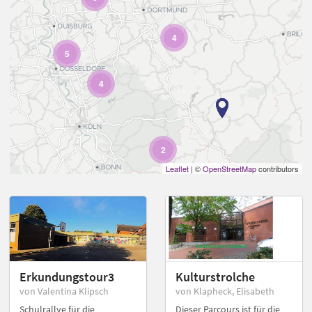
4
5
4
2
Leaflet
| ©
OpenStreetMap
contributors
Erkundungstour3
Kulturstrolche
von Valentina Klipsch
von Klapheck, Elisabeth
Schulrallye für die
Dieser Parcours ist für die