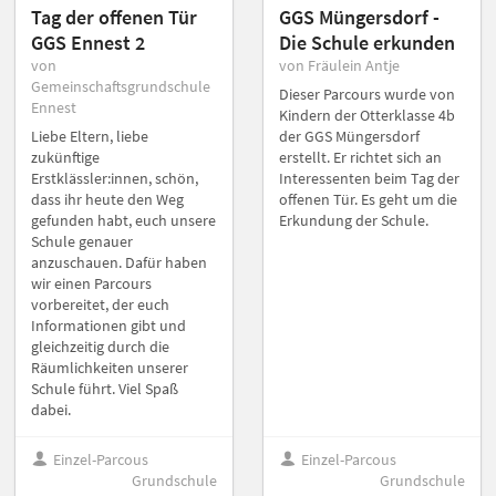
Tag der offenen Tür
GGS Müngersdorf -
GGS Ennest 2
Die Schule erkunden
von
von Fräulein Antje
Gemeinschaftsgrundschule
Dieser Parcours wurde von
Ennest
Kindern der Otterklasse 4b
Liebe Eltern, liebe
der GGS Müngersdorf
zukünftige
erstellt. Er richtet sich an
Erstklässler:innen, schön,
Interessenten beim Tag der
dass ihr heute den Weg
offenen Tür. Es geht um die
gefunden habt, euch unsere
Erkundung der Schule.
Schule genauer
anzuschauen. Dafür haben
wir einen Parcours
vorbereitet, der euch
Informationen gibt und
gleichzeitig durch die
Räumlichkeiten unserer
Schule führt. Viel Spaß
dabei.
Einzel-Parcous
Einzel-Parcous
Grundschule
Grundschule