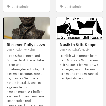
Musikschule
Musikschule
Riesener-Rallye 2025
Musik in Stift Keppel
von Friederike Hahn
von Fachschaft Musik
Liebe Schülerinnen und
Herzlich willkommen beim
Schüler der 4. Klasse, liebe
Fach Musik am Gymnasium
Eltern und
Stift Keppel. Hier wollen wir
Erziehungsberechtigte, mit
dir zeigen, was du bei uns
diesem Biparcours könnt
lernen und erleben kannst!
ihr/ können Sie unsere
Viel Spaß dabei :-)
Schule interaktiv und im
eigenen Tempo
kennenlernen. Wir hoffen,
euch und Ihnen damit einen
spannenden und
innovativen Einblick in und