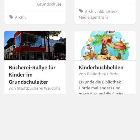
Grundschule
Archiv, Bibliothek,
Archiv
Medienzentrum
Bücherei-Rallye für
Kinderbuchhelden
Kinder im
von Bibliothek Hörde
Grundschulalter
Erkunde die Bibliothek
Hörde mal anders und
von Stadtbücherei Werdohl
mach dich auf die Suche
Bücherei-Rallye für Kinder
nach deinen
im Grundschulalter
Kinderbuchhelden! Dieser
Biparcours richtet sich an
ein 4. Schuljahr zur
Einführung in die Bibliothek
Hörde.