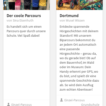
Der coole Parcours
Dortmund
von Sina Eisenhuth
von Wusel Wissen
Es handelt sich um einen
Entdecke spannende
Parcours quer durch unsere
Hörgeschichten mit deinem
Schule. Viel Spaß dabei!
Standort! Mit unserem
Biparcours bekommst du
an jedem Ort automatisch
eine passende
Hörgeschichte – genau da,
wo du gerade bist! Ob auf
dem Bauernhof, im Wald
oder im Museum: Dein
Handy erkennt per GPS, wo
du bist, und spielt dir eine
spannende Geschichte dazu
ab. So wird dein Ausflug
zum echten Abenteuer!
Einzel-Parcous
Einzel-Parcous
Grundschule