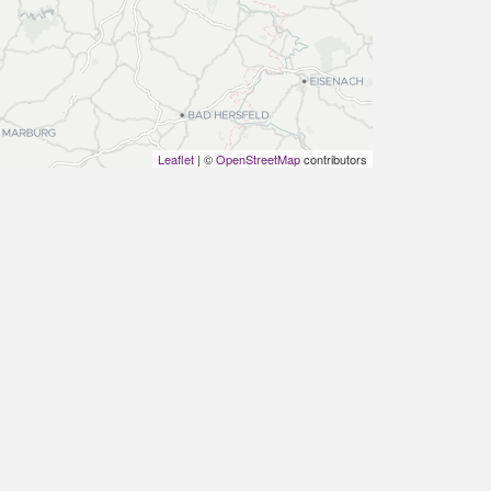
Leaflet
| ©
OpenStreetMap
contributors