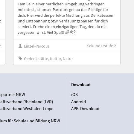
Familie in einer herrlichen Umgebung verbringen
möchtest, ist unser Parcours genau das Richtige für
dich. Hier wird die perfekte Mischung aus Delikatessen
t
und Entspannung bzw. Verdauungspausen für dich
serviert. Erlebe einen einzigartigen Tag, den du nie
vergessen wirst. Viel Spaß! 🌈🍟🍾
2
Sekundarstufe 2
Einzel-Parcous
Gedenkstätte, Kultur, Natur
Download
spartner NRW
iOS
aftsverband Rheinland (LVR)
Android
aftsverband Westfalen-Lippe
APK-Download
rium für Schule und Bildung NRW