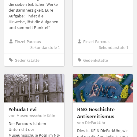
die sieben leiblichen Werke
der Barmherzigkeit. Eure
Aufgabe: Findet die
Hinweise, löst die Aufgaben
und sammelt Punkte!“
Einzel-Parcous
Einzel-Parcous
Sekundarstufe 1
Sekundarstufe 1
Gedenkstätte
Gedenkstätte
Yehuda Levi
RNG Geschichte
von Museumsschule Köln
Antisemitismus
von DieParkUhr
Der Parcours ist dem
Unterricht der
Dies ist KEIN DieParkUhr, wir
Museumsschule Köln im NS-
nutzen die App lediglich um