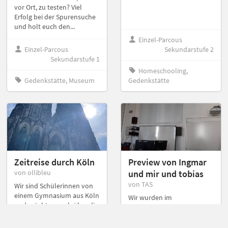
vor Ort, zu testen? Viel
Erfolg bei der Spurensuche
und holt euch den...
Einzel-Parcous
Einzel-Parcous
Sekundarstufe 2
Sekundarstufe 1
Homeschooling,
Gedenkstätte, Museum
Gedenkstätte
Zeitreise durch Köln
Preview von Ingmar
von ollibleu
und mir und tobias
von TAS
Wir sind Schülerinnen von
einem Gymnasium aus Köln
Wir wurden im
und möchten euch über die
Informatikraum
Geschichte von Köln
eingesperrt, bitte macht
aufklären und gemeinsam
diesen Parkour!