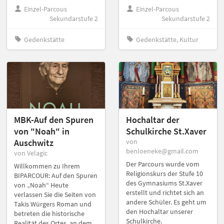
Einzel-Parcous
Einzel-Parcous
Sekundarstufe 2
Sekundarstufe 2
Gedenkstätte
Gedenkstätte, Kultur
MBK-Auf den Spuren
Hochaltar der
von "Noah" in
Schulkirche St.Xaver
Auschwitz
von
benloeneke@gmail.com
von Velagic
Der Parcours wurde vom
Willkommen zu Ihrem
Religionskurs der Stufe 10
BIPARCOUR: Auf den Spuren
des Gymnasiums St.Xaver
von „Noah“ Heute
erstellt und richtet sich an
verlassen Sie die Seiten von
andere Schüler. Es geht um
Takis Würgers Roman und
den Hochaltar unserer
betreten die historische
Schulkirche.
Realität des Ortes, an dem