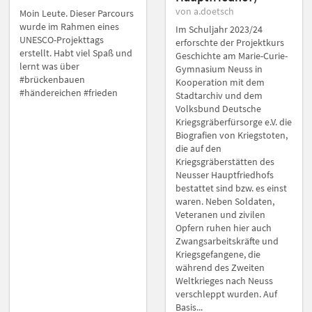
von a.doetsch
Moin Leute. Dieser Parcours
wurde im Rahmen eines
Im Schuljahr 2023/24
UNESCO-Projekttags
erforschte der Projektkurs
erstellt. Habt viel Spaß und
Geschichte am Marie-Curie-
lernt was über
Gymnasium Neuss in
#brückenbauen
Kooperation mit dem
#händereichen #frieden
Stadtarchiv und dem
Volksbund Deutsche
Kriegsgräberfürsorge e.V. die
Biografien von Kriegstoten,
die auf den
Kriegsgräberstätten des
Neusser Hauptfriedhofs
bestattet sind bzw. es einst
waren. Neben Soldaten,
Veteranen und zivilen
Opfern ruhen hier auch
Zwangsarbeitskräfte und
Kriegsgefangene, die
während des Zweiten
Weltkrieges nach Neuss
verschleppt wurden. Auf
Basis...