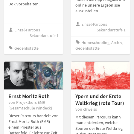
Dok vorbehalten.
online unsere Ergebnisse
auszustellen.
Einzel-Parcous
Einzel-Parcous
Sekundarstufe 1
Sekundarstufe 1
Homeschooling, Archiv,
Gedenkstätte
Gedenkstätte
Ernst Moritz Roth
Ypern und der Erste
von Projektkurs EMR
Weltkrieg (rote Tour)
(Gesamtschule Windeck)
von chweiss
Dieser Parcours handelt von
Mit diesem Parcours kann
Ernst Moritz Roth (EMR)
man entdecken, welche
einem Priester aus
Spuren der Erste Weltkrieg
Dattenfeld. Er lebte zur Zeit