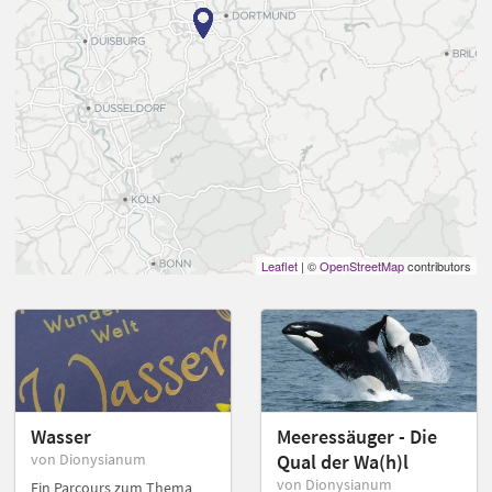
Leaflet
| ©
OpenStreetMap
contributors
Wasser
Meeressäuger - Die
von Dionysianum
Qual der Wa(h)l
von Dionysianum
Ein Parcours zum Thema