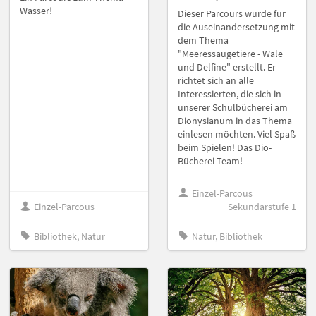
Wasser!
Dieser Parcours wurde für
die Auseinandersetzung mit
dem Thema
"Meeressäugetiere - Wale
und Delfine" erstellt. Er
richtet sich an alle
Interessierten, die sich in
unserer Schulbücherei am
Dionysianum in das Thema
einlesen möchten. Viel Spaß
beim Spielen! Das Dio-
Bücherei-Team!
Einzel-Parcous
Einzel-Parcous
Sekundarstufe 1
Bibliothek, Natur
Natur, Bibliothek