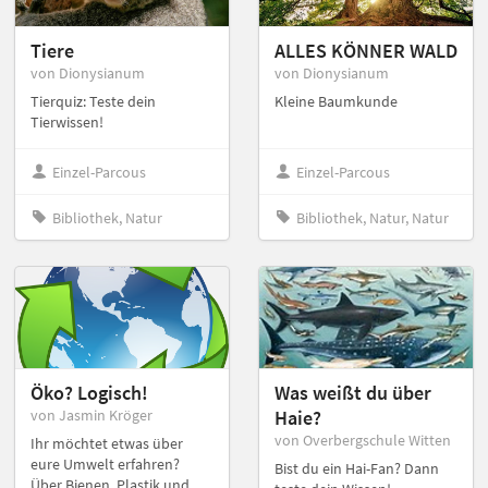
Tiere
ALLES KÖNNER WALD
von Dionysianum
von Dionysianum
Tierquiz: Teste dein
Kleine Baumkunde
Tierwissen!
Einzel-Parcous
Einzel-Parcous
Bibliothek, Natur
Bibliothek, Natur, Natur
Öko? Logisch!
Was weißt du über
von Jasmin Kröger
Haie?
von Overbergschule Witten
Ihr möchtet etwas über
eure Umwelt erfahren?
Bist du ein Hai-Fan? Dann
Über Bienen, Plastik und