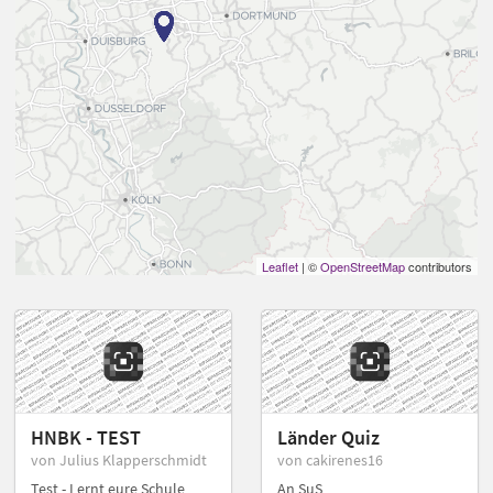
Leaflet
| ©
OpenStreetMap
contributors
HNBK - TEST
Länder Quiz
von Julius Klapperschmidt
von cakirenes16
Test - Lernt eure Schule
An SuS