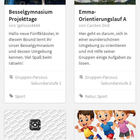
Besselgymnasium
Emma-
Projekttage
Orientierungslauf A
von Igelssss4444
von Carsten Doil
Hallo neue Fünftklässler, in
Hier geht es darum, sich in
diesem Bound lernt ihr
einer wunderschönen
unser Besselgymnasium
Umgebung zu orientieren
und dessen Umgebung
und mit Hilfe seiner
kennen. Viel Spaß beim
Gruppen einige Aufgaben zu
rätseln!
lösen.
Gruppen-Parcous
Gruppen-Parcous
Sekundarstufe 1
Sekundarstufe 2
Sport
Natur, Sport