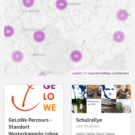
21
46
4
29
71
5
10
9
Leaflet
| ©
OpenStreetMap
contributors
7
GeLoWe Parcours -
Schulrallye
Standort
von fmatheis
Westerkappeln (ohne
Hallo liebe 5ies! Diese