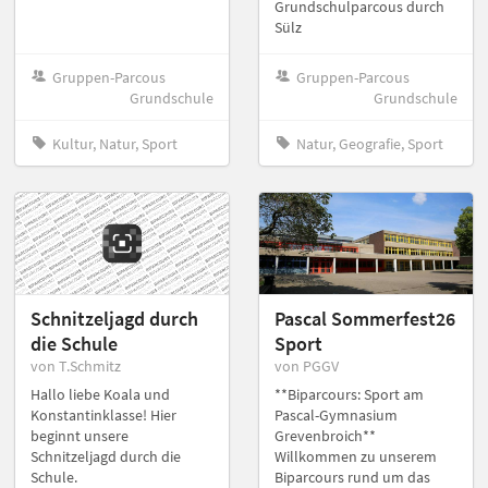
Grundschulparcous durch
Sülz
Gruppen-Parcous
Gruppen-Parcous
Grundschule
Grundschule
Kultur, Natur, Sport
Natur, Geografie, Sport
Schnitzeljagd durch
Pascal Sommerfest26
die Schule
Sport
von T.Schmitz
von PGGV
Hallo liebe Koala und
**Biparcours: Sport am
Konstantinklasse! Hier
Pascal-Gymnasium
beginnt unsere
Grevenbroich**
Schnitzeljagd durch die
Willkommen zu unserem
Schule.
Biparcours rund um das