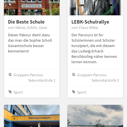
Die Beste Schule
LEBK-Schulrallye
von Niklas, Erblin, Ozan
von Claus Wilke
Dieser Pakour dient dazu
Der Parcours ist für
das man die Sophie Scholl
Schülerinnen und Schüler
Gesamtschule besser
konzipiert, die mit diesem
kennenlernt
das Ludwig-Erhard-
Berufskolleg näher kennen
lernen können.
Gruppen-Parcous
Gruppen-Parcous
Sekundarstufe 1
Sekundarstufe 2
Sport
Sport