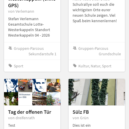
Schulrallye soll euch die
GPS)
wichtigsten Orte eurer
von Verlemann
neuen Schule zeigen. Viel
Stefan Verlemann
Spaß beim kennenlernen!
Gesamtschule Lotte-
Westerkappeln Standort
Westerkappeln 04 - 2026
Gruppen-Parcous
Gruppen-Parcous
Sekundarstufe 1
Grundschule
Sport
Kultur, Natur, Sport
Tag der offenen Tür
Sülz FB
von dreifenrath
von Grün
Test
Dies ist ein