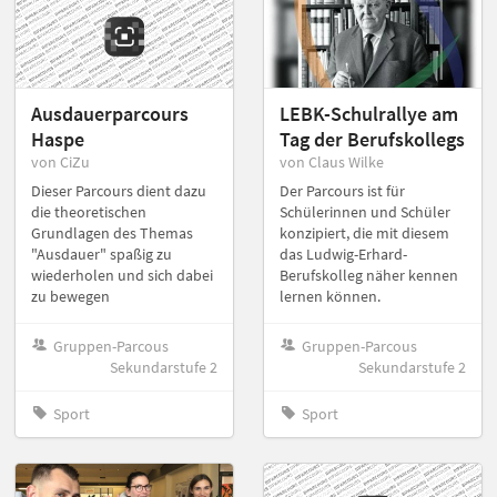
Ausdauerparcours
LEBK-Schulrallye am
Haspe
Tag der Berufskollegs
von CiZu
von Claus Wilke
Dieser Parcours dient dazu
Der Parcours ist für
die theoretischen
Schülerinnen und Schüler
Grundlagen des Themas
konzipiert, die mit diesem
"Ausdauer" spaßig zu
das Ludwig-Erhard-
wiederholen und sich dabei
Berufskolleg näher kennen
zu bewegen
lernen können.
Gruppen-Parcous
Gruppen-Parcous
Sekundarstufe 2
Sekundarstufe 2
Sport
Sport