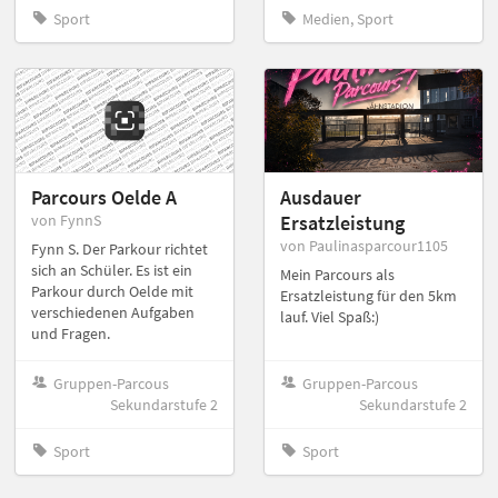
Sport
Medien, Sport
Parcours Oelde A
Ausdauer
von FynnS
Ersatzleistung
von Paulinasparcour1105
Fynn S. Der Parkour richtet
sich an Schüler. Es ist ein
Mein Parcours als
Parkour durch Oelde mit
Ersatzleistung für den 5km
verschiedenen Aufgaben
lauf. Viel Spaß:)
und Fragen.
Gruppen-Parcous
Gruppen-Parcous
Sekundarstufe 2
Sekundarstufe 2
Sport
Sport