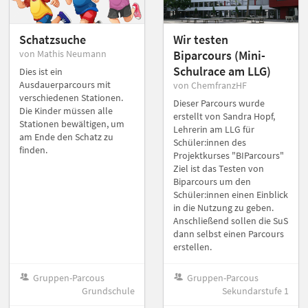
Schatzsuche
Wir testen
von Mathis Neumann
Biparcours (Mini-
Schulrace am LLG)
Dies ist ein
Ausdauerparcours mit
von ChemfranzHF
verschiedenen Stationen.
Dieser Parcours wurde
Die Kinder müssen alle
erstellt von Sandra Hopf,
Stationen bewältigen, um
Lehrerin am LLG für
am Ende den Schatz zu
Schüler:innen des
finden.
Projektkurses "BIParcours"
Ziel ist das Testen von
Biparcours um den
Schüler:innen einen Einblick
in die Nutzung zu geben.
Anschließend sollen die SuS
dann selbst einen Parcours
erstellen.
Gruppen-Parcous
Gruppen-Parcous
Grundschule
Sekundarstufe 1