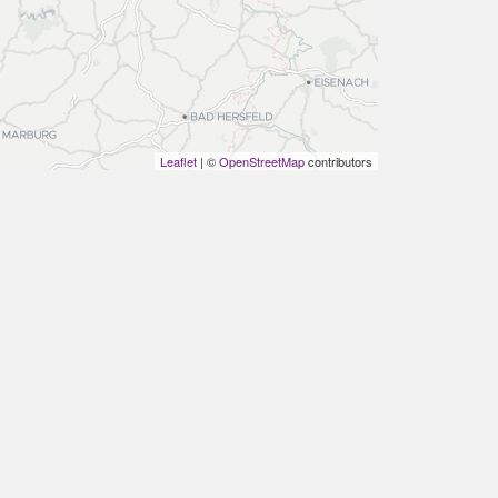
Leaflet
| ©
OpenStreetMap
contributors