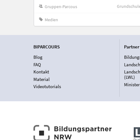
Grundschul
Gruppen-Parcous
Medien
BIPARCOURS
Partner
Blog
Bildung
FAQ
Landsch
Kontakt
Landsch
(LWL)
Material
Ministe
Videotutorials