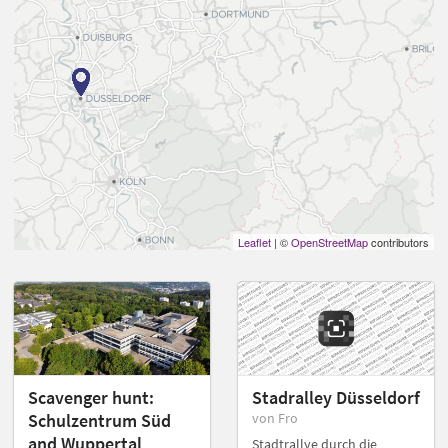
Leaflet
| ©
OpenStreetMap
contributors
Scavenger hunt:
Stadralley Düsseldorf
Schulzentrum Süd
von Fro
and Wuppertal
Stadtrallye durch die