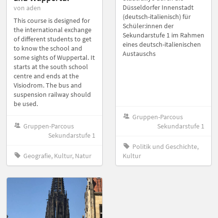
Düsseldorfer Innenstadt
von aden
(deutsch-italienisch) für
This course is designed for
Schüler:innen der
the international exchange
Sekundarstufe 1 im Rahmen
of different students to get
eines deutsch-italienischen
to know the school and
Austauschs
some sights of Wuppertal. It
starts at the south school
centre and ends at the
Visiodrom. The bus and
suspension railway should
be used.
Gruppen-Parcous
Gruppen-Parcous
Sekundarstufe 1
Sekundarstufe 1
Politik und Geschichte,
Geografie, Kultur, Natur
Kultur