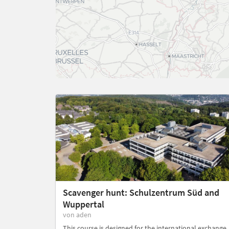
Scavenger hunt: Schulzentrum Süd and
Wuppertal
von aden
This course is designed for the international exchange