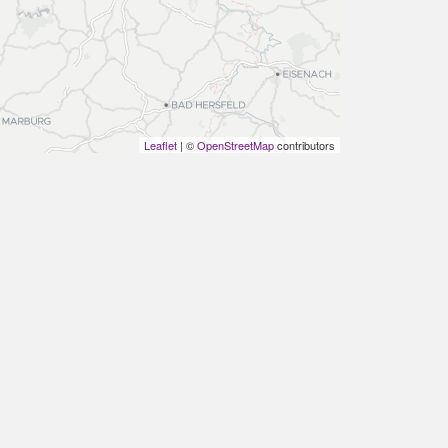
Leaflet
| ©
OpenStreetMap
contributors