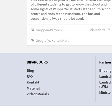
of different students to get to know the school and
some sights of Wuppertal. It starts at the south school
centre and ends at the Visiodrom. The bus and
suspension railway should be used.
Sekundarstufe 
Gruppen-Parcous
Geografie, Kultur, Natur
BIPARCOURS
Partner
Blog
Bildung
FAQ
Landsch
Kontakt
Landsch
(LWL)
Material
Ministe
Videotutorials