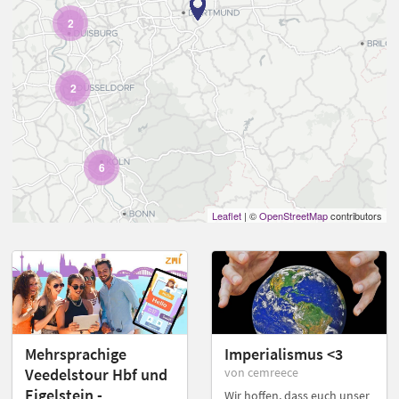
2
2
6
Leaflet
| ©
OpenStreetMap
contributors
Mehrsprachige
Imperialismus <3
Veedelstour Hbf und
von cemreece
Eigelstein -
Wir hoffen, dass euch unser