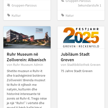
Gruppen-Parcous
Gruppen-Parcous
Sekundarstufe 1
Kultur
Natur
Ruhr Museum në
Jubiläum Stadt
Zollverein: Albanisch
Greven
von Ruhr Museum Admin
von Stadtbibliothek Greven
Shetite muzeun e Ruhr-it
75 Jahre Stadt Greven
dhe trashëgiminë botërore
Zollverein! Brenda muzeut
të Ruhr-it njihesh me
natyën, kulturën dhe
historinë interesante të
zonës së Ruhr-it. Trego nëse
je një “Ruhri” i vërtetë dhe
mund ti bësh ballë kësaj