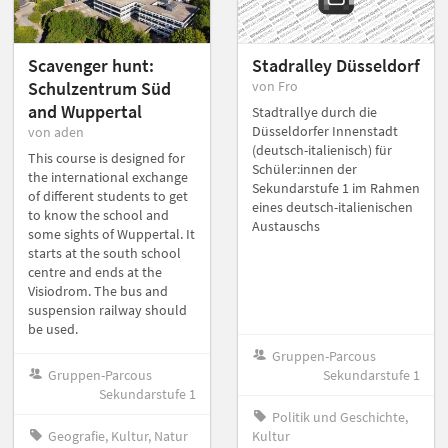
Scavenger hunt:
Stadralley Düsseldorf
Schulzentrum Süd
von Fro
and Wuppertal
Stadtrallye durch die
Düsseldorfer Innenstadt
von aden
(deutsch-italienisch) für
This course is designed for
Schüler:innen der
the international exchange
Sekundarstufe 1 im Rahmen
of different students to get
eines deutsch-italienischen
to know the school and
Austauschs
some sights of Wuppertal. It
starts at the south school
centre and ends at the
Visiodrom. The bus and
suspension railway should
be used.
Gruppen-Parcous
Gruppen-Parcous
Sekundarstufe 1
Sekundarstufe 1
Politik und Geschichte,
Geografie, Kultur, Natur
Kultur