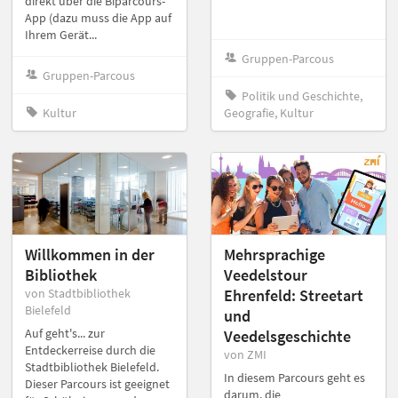
direkt über die Biparcours-
App (dazu muss die App auf
Ihrem Gerät...
Gruppen-Parcous
Gruppen-Parcous
Politik und Geschichte,
Kultur
Geografie, Kultur
Willkommen in der
Mehrsprachige
Bibliothek
Veedelstour
von Stadtbibliothek
Ehrenfeld: Streetart
Bielefeld
und
Auf geht's... zur
Veedelsgeschichte
Entdeckerreise durch die
von ZMI
Stadtbibliothek Bielefeld.
In diesem Parcours geht es
Dieser Parcours ist geeignet
darum, die