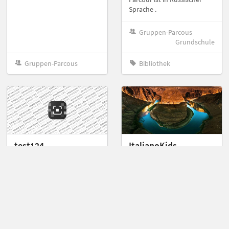
Sprache .
Gruppen-Parcous
Grundschule
Gruppen-Parcous
Bibliothek
test124
ItalianoKids
von mmert12
von CRIMONBI
Gruppen-Parcous
Gruppen-Parcous
Grundschule