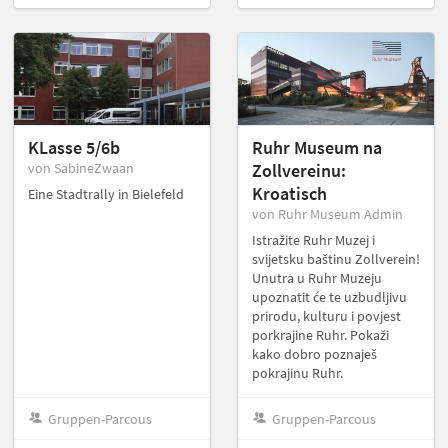
KLasse 5/6b
Ruhr Museum na
von SabineZwaan
Zollvereinu:
Kroatisch
Eine Stadtrally in Bielefeld
von Ruhr Museum Admin
Istražite Ruhr Muzej i
svijetsku baštinu Zollverein!
Unutra u Ruhr Muzeju
upoznatit će te uzbudljivu
prirodu, kulturu i povjest
porkrajine Ruhr. Pokaži
kako dobro poznaješ
pokrajinu Ruhr.
Gruppen-Parcous
Gruppen-Parcous