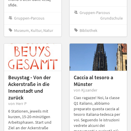
sfide.
Gruppen-Parcous
Gruppen-Parcous
Grundschule
Museum, Kultur, Natur
Bibliothek
Beuystag - Von der
Caccia al tesoro a
Ackerstraße in die
Münster
Innenstadt und
von Kj.sander
zurück
Ciao ragazze! Noi, la classe
Q1 italiano, abbiamo
von Herr P
preparato questa caccia al
6 Stationen, jeweils mit
tesoro italiana-tedesca per
kurzen, 15-20-minütigen
voi. Seguendo le istruzioni
Arbeitsphasen. Start und
vedrete alcuni dei
Ziel an der Ackerstraße
monumenti e curiostà più