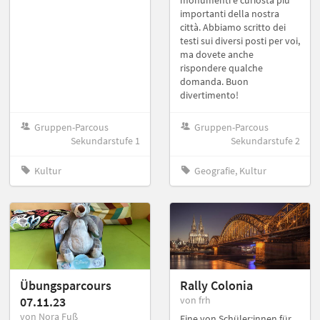
importanti della nostra
città. Abbiamo scritto dei
testi sui diversi posti per voi,
ma dovete anche
rispondere qualche
domanda. Buon
divertimento!
Gruppen-Parcous
Gruppen-Parcous
Sekundarstufe 1
Sekundarstufe 2
Kultur
Geografie, Kultur
Übungsparcours
Rally Colonia
07.11.23
von frh
von Nora Fuß
Eine von Schüler:innen für