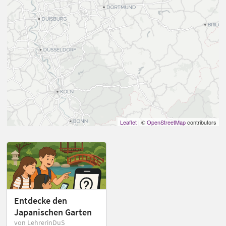
Leaflet
| ©
OpenStreetMap
contributors
Entdecke den
Japanischen Garten
von LehrerinDuS