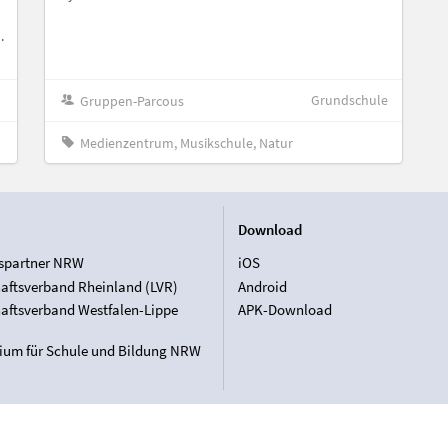
.
Grundschule
Gruppen-Parcous
Medienzentrum, Musikschule, Natur
Download
spartner NRW
iOS
aftsverband Rheinland (LVR)
Android
aftsverband Westfalen-Lippe
APK-Download
rium für Schule und Bildung NRW