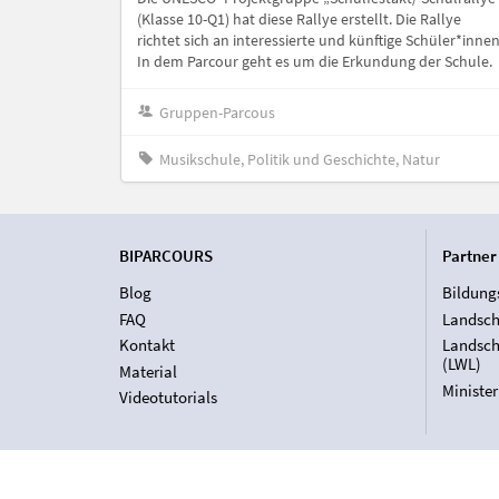
(Klasse 10-Q1) hat diese Rallye erstellt. Die Rallye
richtet sich an interessierte und künftige Schüler*innen
In dem Parcour geht es um die Erkundung der Schule.
Gruppen-Parcous
Musikschule, Politik und Geschichte, Natur
BIPARCOURS
Partner
Blog
Bildung
FAQ
Landsch
Kontakt
Landsch
(LWL)
Material
Ministe
Videotutorials