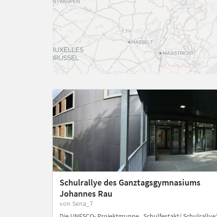
Schulrallye des Ganztagsgymnasiums
Johannes Rau
von Sena_7
Die UNESCO- Projektgruppe „Schulfestakt/ Schulrallye