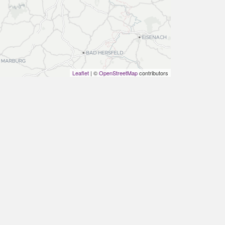
Leaflet
| ©
OpenStreetMap
contributors