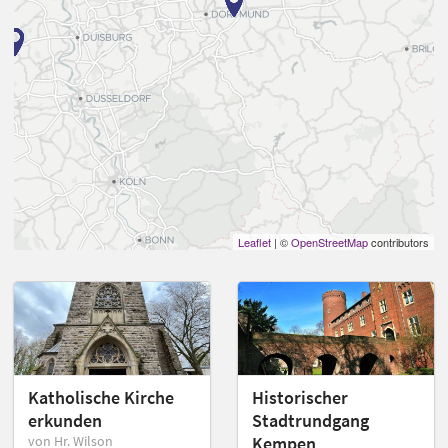
Leaflet
| ©
OpenStreetMap
contributors
Katholische Kirche
Historischer
erkunden
Stadtrundgang
von Hr. Wilson
Kempen