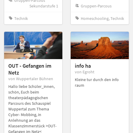
Gruppen-Parcous
Sekundarstufe 1
Gruppen-Parcous
Technik
Homeschooling, Technik
OUT - Gefangen im
info ha
Netz
von Egroht
von Wuppertaler Bühnen
Kleine tur durch den info
raum
Hallo liebe Schüler_innen,
schön, Euch beim
theaterpädagogischen
Parcours des Schauspiel
Wuppertal zum Thema
Cyber- Mobbing, in
Anlehnung an das
Klassenzimmerstück >OUT-
Gefangen im Netz<