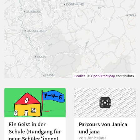
Leaflet
| ©
OpenStreetMap
contributors
Ein Geist in der
Parcours von Janica
Schule (Rundgang für
und jana
neue Schüler*innen)
von Janicajana