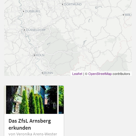
Leaflet
| ©
OpenStreetMap
contributors
Das ZfsL Arnsberg
erkunden
von Veronika Arens-Wester