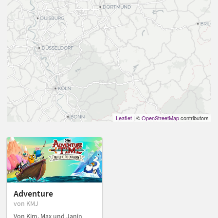
Leaflet
| ©
OpenStreetMap
contributors
Adventure
von KMJ
Von Kim, Max und Janin