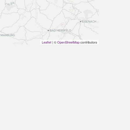
Leaflet
| ©
OpenStreetMap
contributors