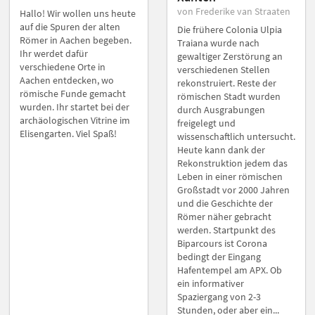
von Frederike van Straaten
Hallo! Wir wollen uns heute
auf die Spuren der alten
Die frühere Colonia Ulpia
Römer in Aachen begeben.
Traiana wurde nach
Ihr werdet dafür
gewaltiger Zerstörung an
verschiedene Orte in
verschiedenen Stellen
Aachen entdecken, wo
rekonstruiert. Reste der
römische Funde gemacht
römischen Stadt wurden
wurden. Ihr startet bei der
durch Ausgrabungen
archäologischen Vitrine im
freigelegt und
Elisengarten. Viel Spaß!
wissenschaftlich untersucht.
Heute kann dank der
Rekonstruktion jedem das
Leben in einer römischen
Großstadt vor 2000 Jahren
und die Geschichte der
Römer näher gebracht
werden. Startpunkt des
Biparcours ist Corona
bedingt der Eingang
Hafentempel am APX. Ob
ein informativer
Spaziergang von 2-3
Stunden, oder aber ein...