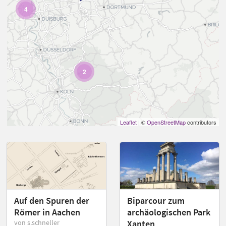
4
2
Leaflet
| ©
OpenStreetMap
contributors
Auf den Spuren der
Biparcour zum
Römer in Aachen
archäologischen Park
von s.schneller
Xanten