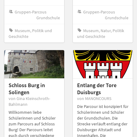
Gruppen-Parcous
Gruppen-Parcous
Grundschule
Grundschule
Museum, Politik und
Museum, Natur, Politik
Geschichte
und Geschichte
Schloss Burg in
Entlang der Tore
Solingen
Duisburgs
von Gina Kleinschroth-
von MANONCOURS
Bahlmann
Die Parcour ist konzipiert für
Willkommen liebe
Schülerinnen und Schüler
Schülerinnen und Schüler
der Grundschulen. Die
zum Parcours auf Schloss
Strecke verläuft entlang der
Burg! Der Parcours leitet
Duisburger Altstadt und
euch durch verschiedene
Innenhafen. Die