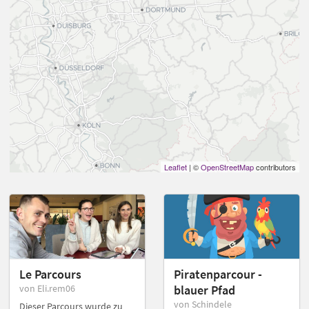
Leaflet
| ©
OpenStreetMap
contributors
Le Parcours
Piratenparcour -
von Eli.rem06
blauer Pfad
von Schindele
Dieser Parcours wurde zu