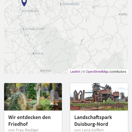
Leaflet
| ©
OpenStreetMap
contributors
Wir entdecken den
Landschaftspark
Friedhof
Duisburg-Nord
von Frau Riediger
von Lena Göffert