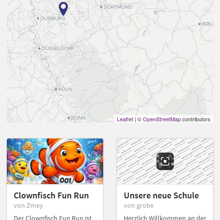
Leaflet
| ©
OpenStreetMap
contributors
Clownfisch Fun Run
Unsere neue Schule
von Zmey
von grobe
Der Clownfisch Fun Run ist
Herzlich Willkommen an der