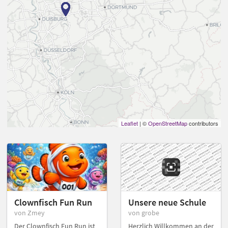
Leaflet
| ©
OpenStreetMap
contributors
Clownfisch Fun Run
Unsere neue Schule
von Zmey
von grobe
Der Clownfisch Fun Run ist
Herzlich Willkommen an der