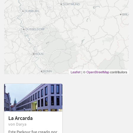
Leaflet
| ©
OpenStreetMap
contributors
La Arcarda
von Darya
Este Parkour fue creado por